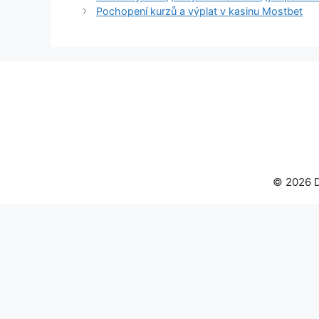
Pochopení kurzů a výplat v kasinu Mostbet
© 2026 D