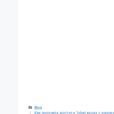
Categories
Blog
Как получить доступ к 1xbet входу с разл