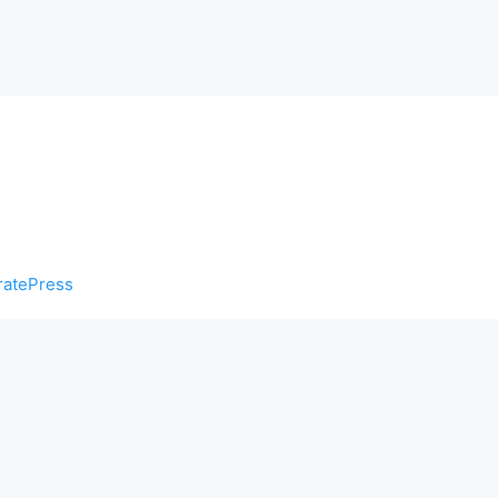
atePress