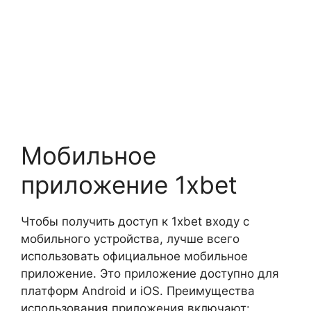
Мобильное
приложение 1xbet
Чтобы получить доступ к 1xbet входу с
мобильного устройства, лучше всего
использовать официальное мобильное
приложение. Это приложение доступно для
платформ Android и iOS. Преимущества
использования приложения включают: