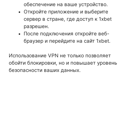
обеспечение на ваше устройство.
Откройте приложение и выберите
сервер в стране, где доступ к 1xbet
разрешен.
После подключения откройте веб-
браузер и перейдите на сайт 1xbet.
Использование VPN не только позволяет
обойти блокировки, но и повышает уровень
безопасности ваших данных.