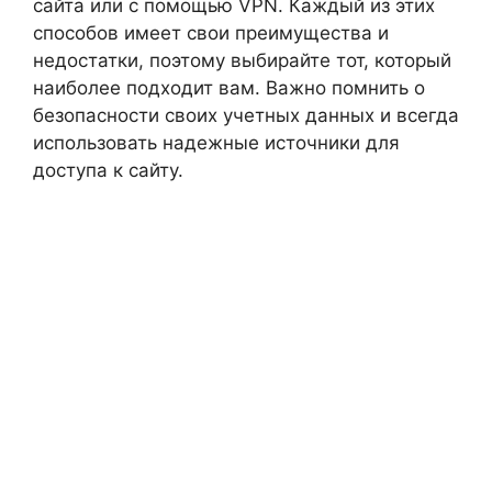
сайта или с помощью VPN. Каждый из этих
способов имеет свои преимущества и
недостатки, поэтому выбирайте тот, который
наиболее подходит вам. Важно помнить о
безопасности своих учетных данных и всегда
использовать надежные источники для
доступа к сайту.