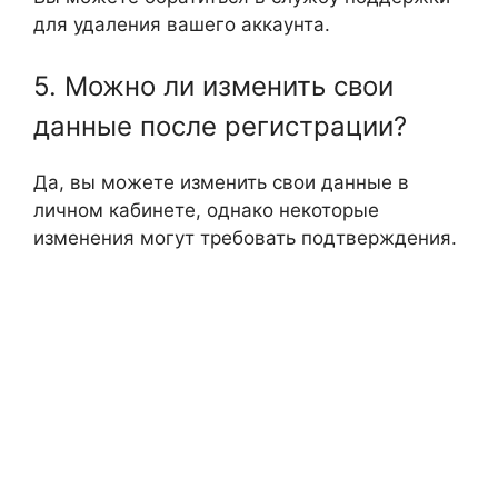
для удаления вашего аккаунта.
5. Можно ли изменить свои
данные после регистрации?
Да, вы можете изменить свои данные в
личном кабинете, однако некоторые
изменения могут требовать подтверждения.