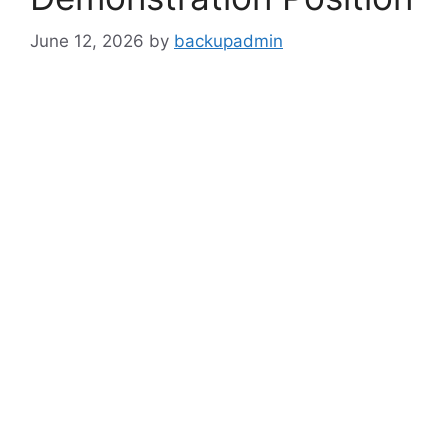
June 12, 2026
by
backupadmin