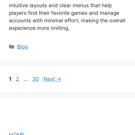
intuitive layouts and clear menus that help
players find their favorite games and manage
accounts with minimal effort, making the overall
experience more inviting.
Categories
Blog
Page
Page
Page
1
2
…
30
Next
→
HOME