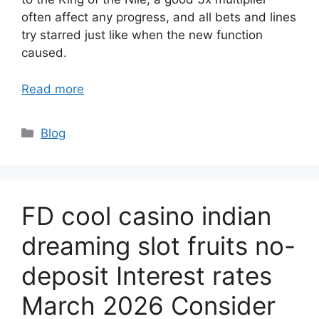
often affect any progress, and all bets and lines
try starred just like when the new function
caused.
Read more
Categories
Blog
FD cool casino indian
dreaming slot fruits no-
deposit Interest rates
March 2026 Consider