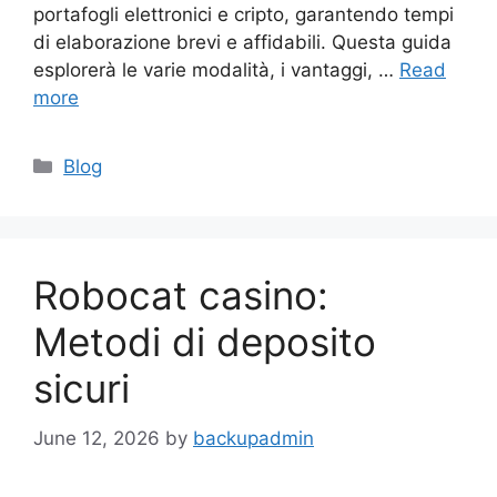
portafogli elettronici e cripto, garantendo tempi
di elaborazione brevi e affidabili. Questa guida
esplorerà le varie modalità, i vantaggi, …
Read
more
Categories
Blog
Robocat casino:
Metodi di deposito
sicuri
June 12, 2026
by
backupadmin