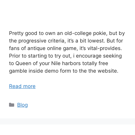
Pretty good to own an old-college pokie, but by
the progressive criteria, it’s a bit lowest. But for
fans of antique online game, it’s vital-provides.
Prior to starting to try out, i encourage seeking
to Queen of your Nile harbors totally free
gamble inside demo form to the the website.
Read more
Categories
Blog