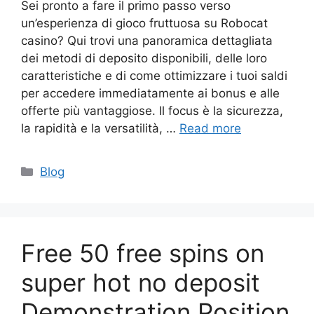
Sei pronto a fare il primo passo verso
un’esperienza di gioco fruttuosa su Robocat
casino? Qui trovi una panoramica dettagliata
dei metodi di deposito disponibili, delle loro
caratteristiche e di come ottimizzare i tuoi saldi
per accedere immediatamente ai bonus e alle
offerte più vantaggiose. Il focus è la sicurezza,
la rapidità e la versatilità, …
Read more
Categories
Blog
Free 50 free spins on
super hot no deposit
Demonstration Position