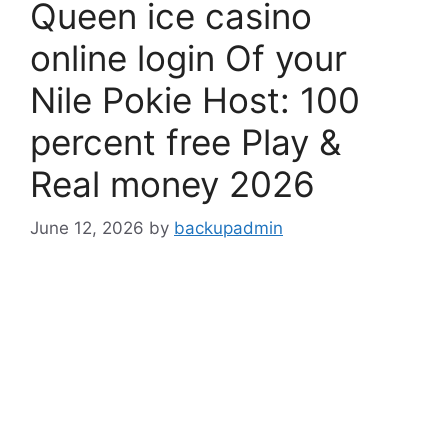
Queen ice casino
online login Of your
Nile Pokie Host: 100
percent free Play &
Real money 2026
June 12, 2026
by
backupadmin