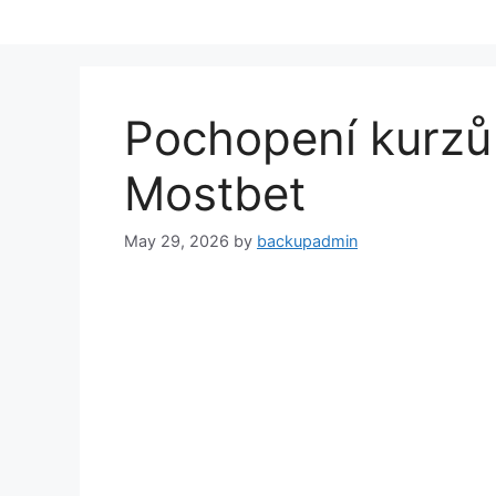
Skip
to
content
Pochopení kurzů 
Mostbet
May 29, 2026
by
backupadmin