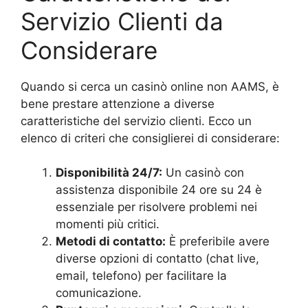
Servizio Clienti da
Considerare
Quando si cerca un casinò online non AAMS, è
bene prestare attenzione a diverse
caratteristiche del servizio clienti. Ecco un
elenco di criteri che consiglierei di considerare:
Disponibilità 24/7:
Un casinò con
assistenza disponibile 24 ore su 24 è
essenziale per risolvere problemi nei
momenti più critici.
Metodi di contatto:
È preferibile avere
diverse opzioni di contatto (chat live,
email, telefono) per facilitare la
comunicazione.