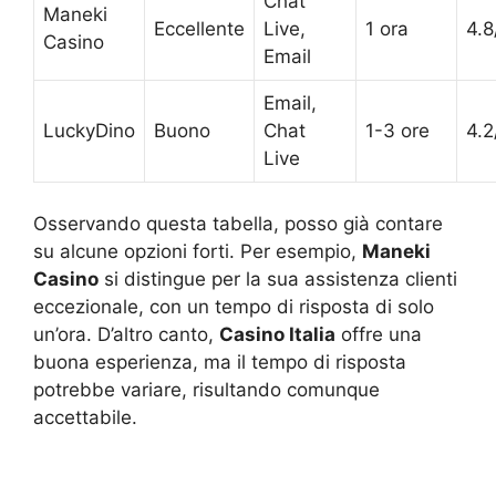
Chat
Maneki
Eccellente
Live,
1 ora
4.8
Casino
Email
Email,
LuckyDino
Buono
Chat
1-3 ore
4.2
Live
Osservando questa tabella, posso già contare
su alcune opzioni forti. Per esempio,
Maneki
Casino
si distingue per la sua assistenza clienti
eccezionale, con un tempo di risposta di solo
un’ora. D’altro canto,
Casino Italia
offre una
buona esperienza, ma il tempo di risposta
potrebbe variare, risultando comunque
accettabile.