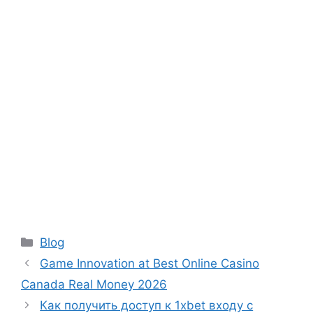
Categories
Blog
Game Innovation at Best Online Casino
Canada Real Money 2026
Как получить доступ к 1xbet входу с