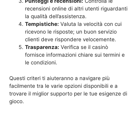
Punteggi e recensioni:
Controlla le
recensioni online di altri utenti riguardanti
la qualità dell’assistenza.
Tempistiche:
Valuta la velocità con cui
ricevono le risposte; un buon servizio
clienti deve rispondere velocemente.
Trasparenza:
Verifica se il casinò
fornisce informazioni chiare sui termini e
le condizioni.
Questi criteri ti aiuteranno a navigare più
facilmente tra le varie opzioni disponibili e a
trovare il miglior supporto per le tue esigenze di
gioco.