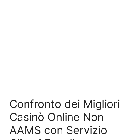
Confronto dei Migliori
Casinò Online Non
AAMS con Servizio