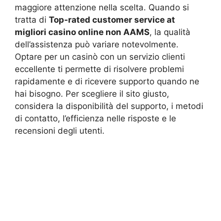
maggiore attenzione nella scelta. Quando si
tratta di
Top-rated customer service at
migliori casino online non AAMS
, la qualità
dell’assistenza può variare notevolmente.
Optare per un casinò con un servizio clienti
eccellente ti permette di risolvere problemi
rapidamente e di ricevere supporto quando ne
hai bisogno. Per scegliere il sito giusto,
considera la disponibilità del supporto, i metodi
di contatto, l’efficienza nelle risposte e le
recensioni degli utenti.