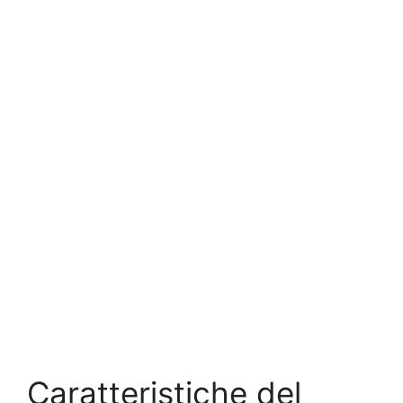
Caratteristiche del