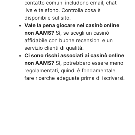
contatto comuni includono email, chat
live e telefono. Controlla cosa è
disponibile sul sito.
Vale la pena giocare nei casinò online
non AAMS?
Sì, se scegli un casinò
affidabile con buone recensioni e un
servizio clienti di qualità.
Ci sono rischi associati ai casinò online
non AAMS?
Sì, potrebbero essere meno
regolamentati, quindi è fondamentale
fare ricerche adeguate prima di iscriversi.