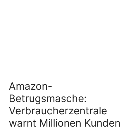
Amazon-
Betrugsmasche:
Verbraucherzentrale
warnt Millionen Kunden