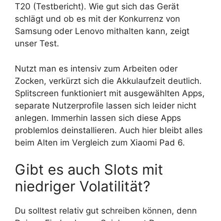
T20 (Testbericht). Wie gut sich das Gerät
schlägt und ob es mit der Konkurrenz von
Samsung oder Lenovo mithalten kann, zeigt
unser Test.
Nutzt man es intensiv zum Arbeiten oder
Zocken, verkürzt sich die Akkulaufzeit deutlich.
Splitscreen funktioniert mit ausgewählten Apps,
separate Nutzerprofile lassen sich leider nicht
anlegen. Immerhin lassen sich diese Apps
problemlos deinstallieren. Auch hier bleibt alles
beim Alten im Vergleich zum Xiaomi Pad 6.
Gibt es auch Slots mit
niedriger Volatilität?
Du solltest relativ gut schreiben können, denn