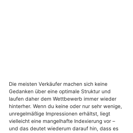
Die meisten Verkäufer machen sich keine
Gedanken über eine optimale Struktur und
laufen daher dem Wettbewerb immer wieder
hinterher. Wenn du keine oder nur sehr wenige,
unregelmäßige Impressionen erhältst, liegt
vielleicht eine mangelhafte Indexierung vor –
und das deutet wiederum darauf hin, dass es