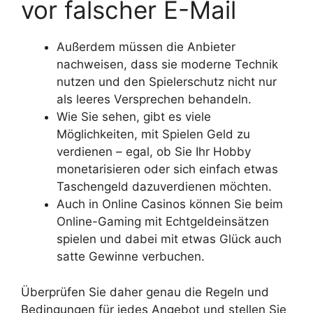
vor falscher E-Mail
Außerdem müssen die Anbieter
nachweisen, dass sie moderne Technik
nutzen und den Spielerschutz nicht nur
als leeres Versprechen behandeln.
Wie Sie sehen, gibt es viele
Möglichkeiten, mit Spielen Geld zu
verdienen – egal, ob Sie Ihr Hobby
monetarisieren oder sich einfach etwas
Taschengeld dazuverdienen möchten.
Auch in Online Casinos können Sie beim
Online-Gaming mit Echtgeldeinsätzen
spielen und dabei mit etwas Glück auch
satte Gewinne verbuchen.
Überprüfen Sie daher genau die Regeln und
Bedingungen für jedes Angebot und stellen Sie