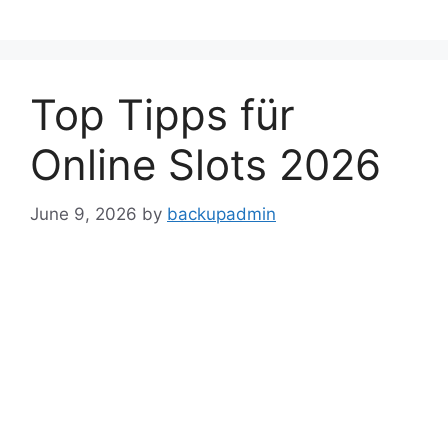
Skip
to
content
Top Tipps für
Online Slots 2026
June 9, 2026
by
backupadmin