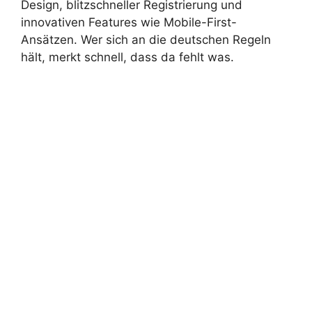
Design, blitzschneller Registrierung und
innovativen Features wie Mobile-First-
Ansätzen. Wer sich an die deutschen Regeln
hält, merkt schnell, dass da fehlt was.