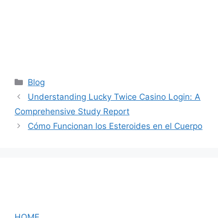
Categories
Blog
Understanding Lucky Twice Casino Login: A
Comprehensive Study Report
Cómo Funcionan los Esteroides en el Cuerpo
HOME