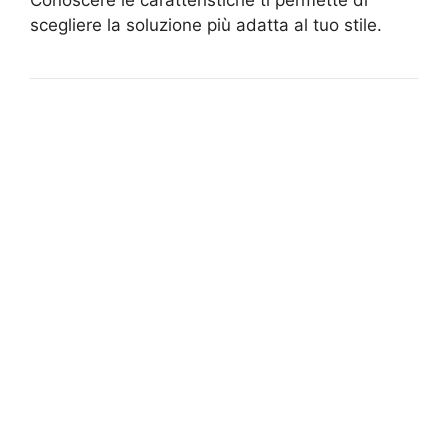
scegliere la soluzione più adatta al tuo stile.