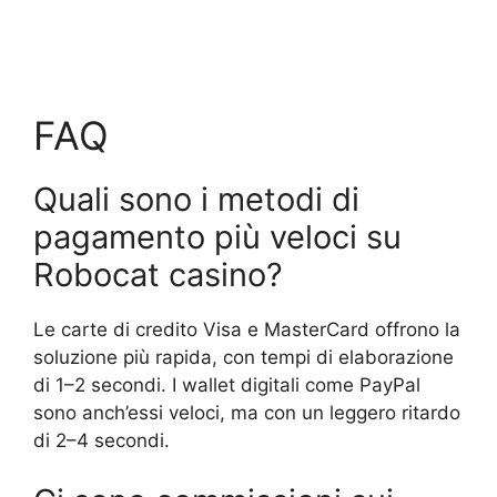
FAQ
Quali sono i metodi di
pagamento più veloci su
Robocat casino?
Le carte di credito Visa e MasterCard offrono la
soluzione più rapida, con tempi di elaborazione
di 1–2 secondi. I wallet digitali come PayPal
sono anch’essi veloci, ma con un leggero ritardo
di 2–4 secondi.