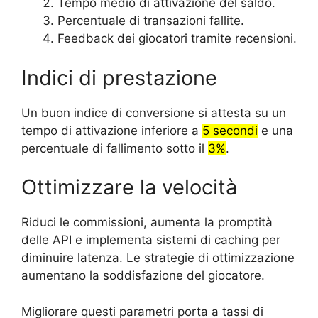
Tempo medio di attivazione del saldo.
Percentuale di transazioni fallite.
Feedback dei giocatori tramite recensioni.
Indici di prestazione
Un buon indice di conversione si attesta su un
tempo di attivazione inferiore a
5 secondi
e una
percentuale di fallimento sotto il
3%
.
Ottimizzare la velocità
Riduci le commissioni, aumenta la promptità
delle API e implementa sistemi di caching per
diminuire latenza. Le strategie di ottimizzazione
aumentano la soddisfazione del giocatore.
Migliorare questi parametri porta a tassi di