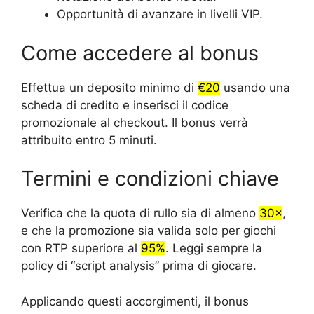
Opportunità di avanzare in livelli VIP.
Come accedere al bonus
Effettua un deposito minimo di
€20
usando una
scheda di credito e inserisci il codice
promozionale al checkout. Il bonus verrà
attribuito entro 5 minuti.
Termini e condizioni chiave
Verifica che la quota di rullo sia di almeno
30×
,
e che la promozione sia valida solo per giochi
con RTP superiore al
95%
. Leggi sempre la
policy di “script analysis” prima di giocare.
Applicando questi accorgimenti, il bonus