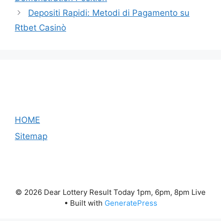
Depositi Rapidi: Metodi di Pagamento su
Rtbet Casinò
HOME
Sitemap
© 2026 Dear Lottery Result Today 1pm, 6pm, 8pm Live
• Built with
GeneratePress