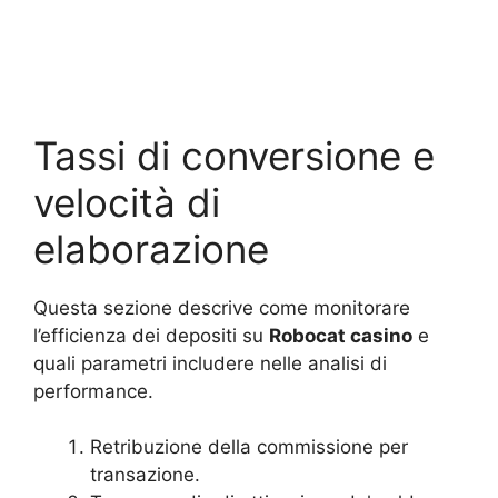
Tassi di conversione e
velocità di
elaborazione
Questa sezione descrive come monitorare
l’efficienza dei depositi su
Robocat casino
e
quali parametri includere nelle analisi di
performance.
Retribuzione della commissione per
transazione.