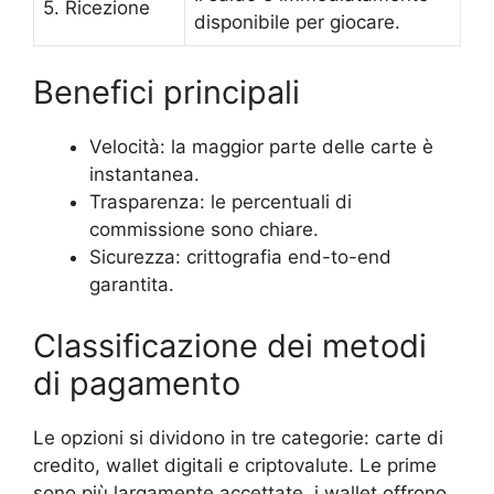
5. Ricezione
disponibile per giocare.
Benefici principali
Velocità: la maggior parte delle carte è
instantanea.
Trasparenza: le percentuali di
commissione sono chiare.
Sicurezza: crittografia end-to-end
garantita.
Classificazione dei metodi
di pagamento
Le opzioni si dividono in tre categorie: carte di
credito, wallet digitali e criptovalute. Le prime
sono più largamente accettate, i wallet offrono