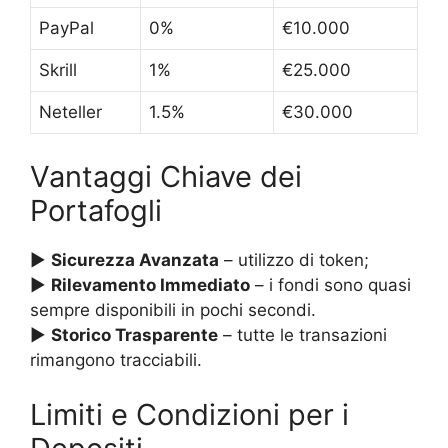
PayPal
0%
€10.000
Skrill
1%
€25.000
Neteller
1.5%
€30.000
Vantaggi Chiave dei
Portafogli
▶
Sicurezza Avanzata
– utilizzo di token;
▶
Rilevamento Immediato
– i fondi sono quasi
sempre disponibili in pochi secondi.
▶
Storico Trasparente
– tutte le transazioni
rimangono tracciabili.
Limiti e Condizioni per i