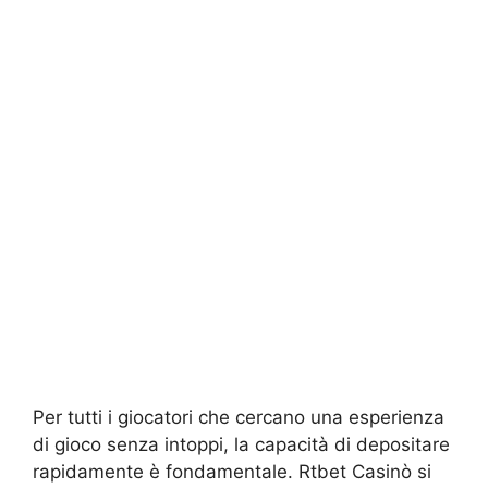
Per tutti i giocatori che cercano una esperienza
di gioco senza intoppi, la capacità di depositare
rapidamente è fondamentale. Rtbet Casinò si