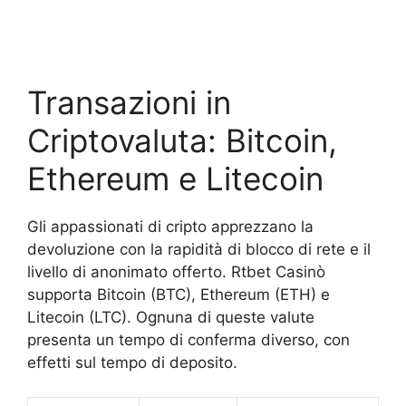
Transazioni in
Criptovaluta: Bitcoin,
Ethereum e Litecoin
Gli appassionati di cripto apprezzano la
devoluzione con la rapidità di blocco di rete e il
livello di anonimato offerto. Rtbet Casinò
supporta Bitcoin (BTC), Ethereum (ETH) e
Litecoin (LTC). Ognuna di queste valute
presenta un tempo di conferma diverso, con
effetti sul tempo di deposito.