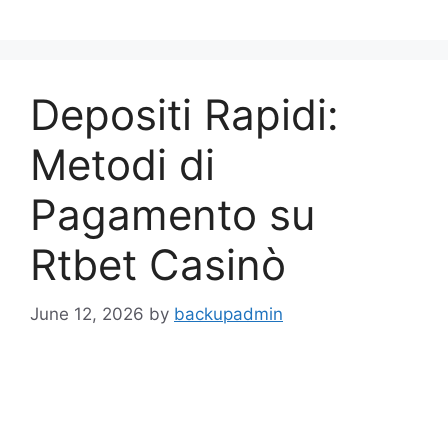
Skip
to
content
Depositi Rapidi:
Metodi di
Pagamento su
Rtbet Casinò
June 12, 2026
by
backupadmin