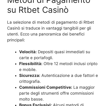
su Rtbet Casinò
La selezione di metodi di pagamento di Rtbet
Casinò si traduce in vantaggi tangibili per gli
utenti. Ecco una panoramica dei benefici
principali:
Velocità:
Depositi quasi immediati su
carte e portafogli.
Flessibilità:
Oltre 12 metodi inclusi cripto
e mobile.
Sicurezza:
Autenticazione a due fattori e
crittografia.
Commissioni Competitive:
La maggior
parte degli strumenti offre commissioni
molto basse.
Bonus Esclusivi:
Alcuni metodi di