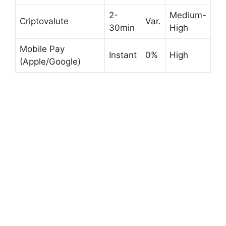
2-
Medium-
Criptovalute
Var.
30min
High
Mobile Pay
Instant
0%
High
(Apple/Google)