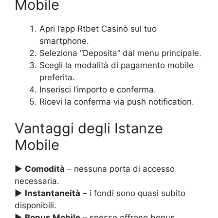
Mobile
Apri l’app Rtbet Casinò sul tuo
smartphone.
Seleziona “Deposita” dal menu principale.
Scegli la modalità di pagamento mobile
preferita.
Inserisci l’importo e conferma.
Ricevi la conferma via push notification.
Vantaggi degli Istanze
Mobile
▶
Comodità
– nessuna porta di accesso
necessaria.
▶
Instantaneità
– i fondi sono quasi subito
disponibili.
▶
Bonus Mobile
– spesso offrono bonus