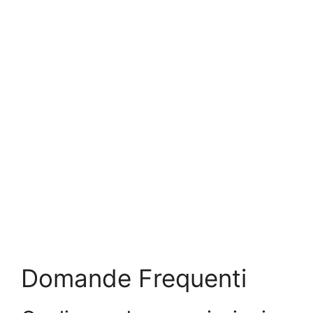
Domande Frequenti