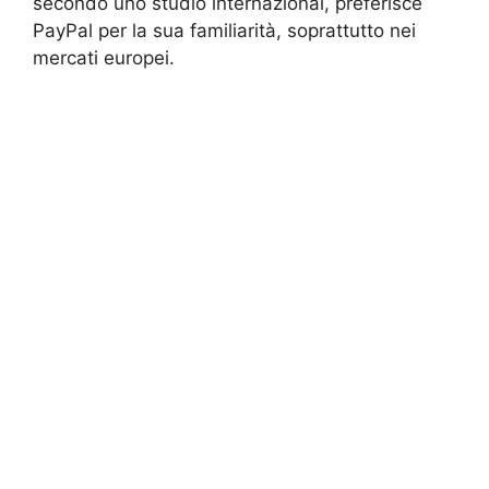
secondo uno studio internazional, preferisce
PayPal per la sua familiarità, soprattutto nei
mercati europei.