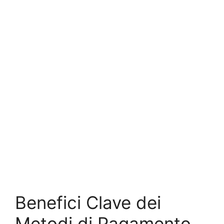
Benefici Clave dei
Metodi di Pagamento