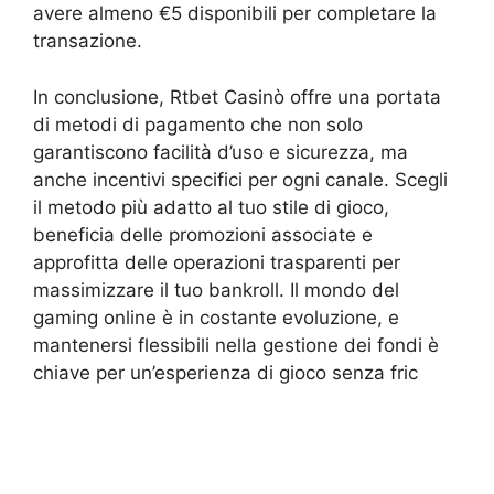
avere almeno €5 disponibili per completare la
transazione.
In conclusione, Rtbet Casinò offre una portata
di metodi di pagamento che non solo
garantiscono facilità d’uso e sicurezza, ma
anche incentivi specifici per ogni canale. Scegli
il metodo più adatto al tuo stile di gioco,
beneficia delle promozioni associate e
approfitta delle operazioni trasparenti per
massimizzare il tuo bankroll. Il mondo del
gaming online è in costante evoluzione, e
mantenersi flessibili nella gestione dei fondi è
chiave per un’esperienza di gioco senza fric