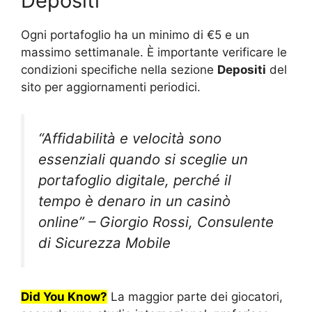
Depositi
Ogni portafoglio ha un minimo di €5 e un
massimo settimanale. È importante verificare le
condizioni specifiche nella sezione
Depositi
del
sito per aggiornamenti periodici.
“Affidabilità e velocità sono
essenziali quando si sceglie un
portafoglio digitale, perché il
tempo è denaro in un casinò
online” –
Giorgio Rossi, Consulente
di Sicurezza Mobile
Did You Know?
La maggior parte dei giocatori,