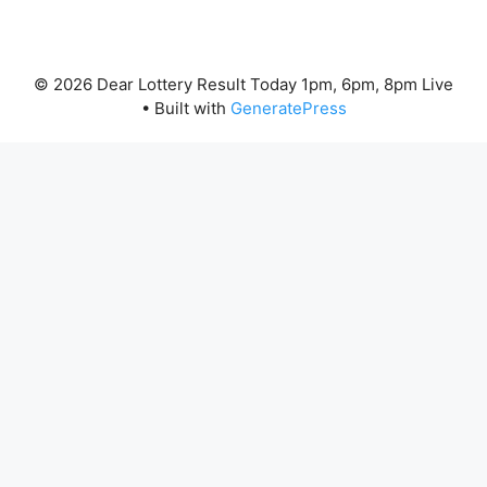
© 2026 Dear Lottery Result Today 1pm, 6pm, 8pm Live
• Built with
GeneratePress