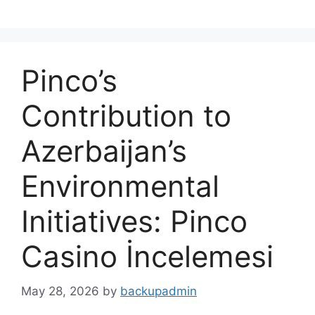
Skip
to
content
Pinco’s
Contribution to
Azerbaijan’s
Environmental
Initiatives: Pinco
Casino İncelemesi
May 28, 2026
by
backupadmin