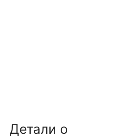
Детали о