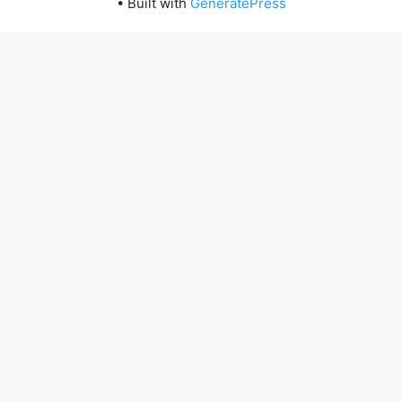
• Built with
GeneratePress