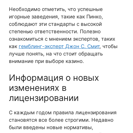
Необходимо отметить, что успешные
игорные заведения, такие как Пинко,
соблюдают эти стандарты с высокой
степенью ответственности. Полезно
ознакомиться с мнением экспертов, таких
как
гемблинг-эксперт Джон С. Смит
, чтобы
лучше понять, на что стоит обращать
внимание при выборе казино.
Информация о новых
изменениях в
лицензировании
С каждым годом правила лицензирования
становятся все более строгими. Недавно
были введены новые нормативы,