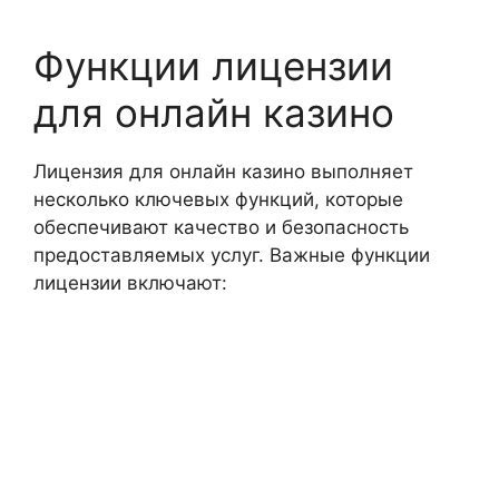
Функции лицензии
для онлайн казино
Лицензия для онлайн казино выполняет
несколько ключевых функций, которые
обеспечивают качество и безопасность
предоставляемых услуг. Важные функции
лицензии включают: