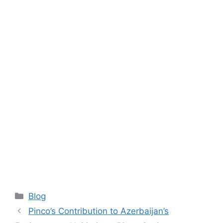
Categories
Blog
Pinco’s Contribution to Azerbaijan’s