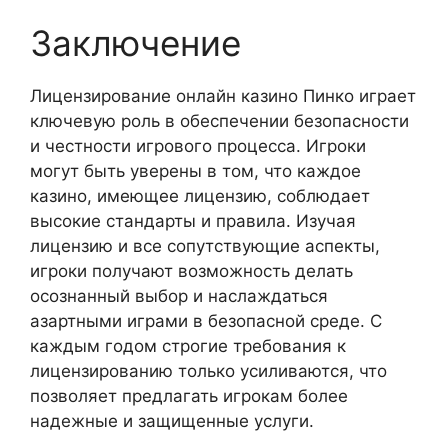
Заключение
Лицензирование онлайн казино Пинко играет
ключевую роль в обеспечении безопасности
и честности игрового процесса. Игроки
могут быть уверены в том, что каждое
казино, имеющее лицензию, соблюдает
высокие стандарты и правила. Изучая
лицензию и все сопутствующие аспекты,
игроки получают возможность делать
осознанный выбор и наслаждаться
азартными играми в безопасной среде. С
каждым годом строгие требования к
лицензированию только усиливаются, что
позволяет предлагать игрокам более
надежные и защищенные услуги.