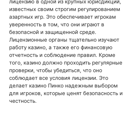
лицензию в одной из крупных юрисдикций,
известных своим строгим регулированием
азартных игр. Это обеспечивает игрокам
уверенность в том, что они играют в
безопасной и защищенной среде.
Лицензионные органы тщательно изучают
работу казино, а также его финансовую
отчетность и соблюдение правил. Кроме
того, казино должно проходить регулярные
проверки, чтобы убедиться, что оно
соблюдает все условия лицензии. Это
делает казино Пинко надежным выбором
для игроков, которые ценят безопасность и
честность.