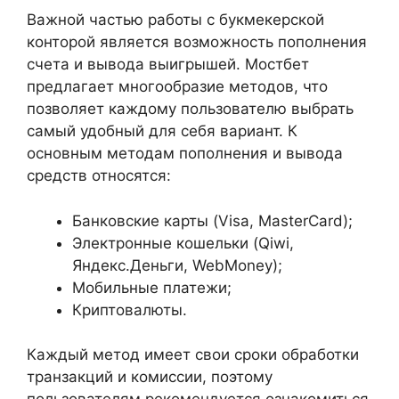
Важной частью работы с букмекерской
конторой является возможность пополнения
счета и вывода выигрышей. Мостбет
предлагает многообразие методов, что
позволяет каждому пользователю выбрать
самый удобный для себя вариант. К
основным методам пополнения и вывода
средств относятся:
Банковские карты (Visa, MasterCard);
Электронные кошельки (Qiwi,
Яндекс.Деньги, WebMoney);
Мобильные платежи;
Криптовалюты.
Каждый метод имеет свои сроки обработки
транзакций и комиссии, поэтому