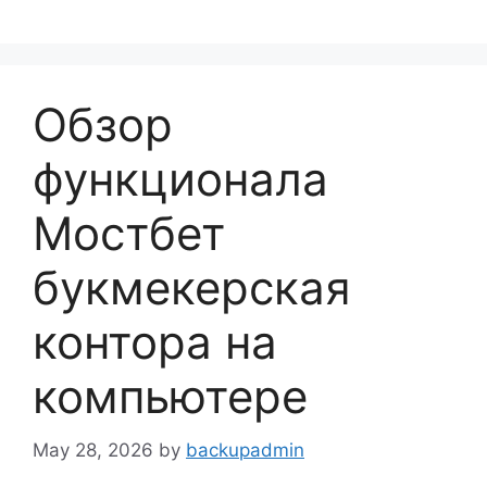
Skip
to
content
Обзор
функционала
Мостбет
букмекерская
контора на
компьютере
May 28, 2026
by
backupadmin