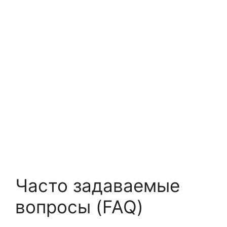
Часто задаваемые
вопросы (FAQ)