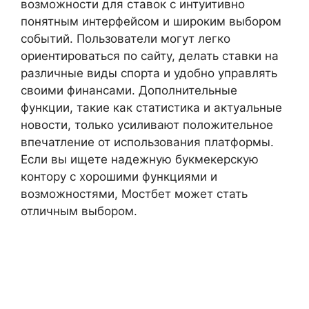
возможности для ставок с интуитивно
понятным интерфейсом и широким выбором
событий. Пользователи могут легко
ориентироваться по сайту, делать ставки на
различные виды спорта и удобно управлять
своими финансами. Дополнительные
функции, такие как статистика и актуальные
новости, только усиливают положительное
впечатление от использования платформы.
Если вы ищете надежную букмекерскую
контору с хорошими функциями и
возможностями, Мостбет может стать
отличным выбором.