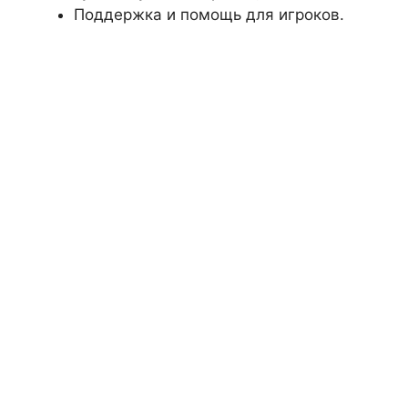
Поддержка и помощь для игроков.