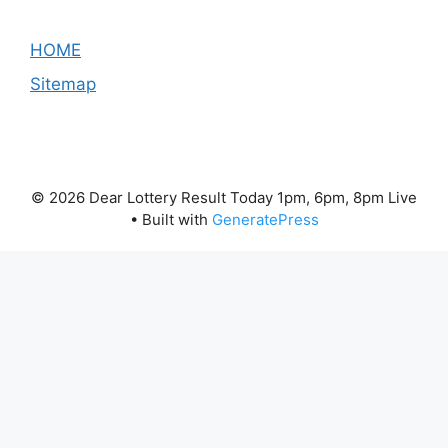
HOME
Sitemap
© 2026 Dear Lottery Result Today 1pm, 6pm, 8pm Live
• Built with
GeneratePress