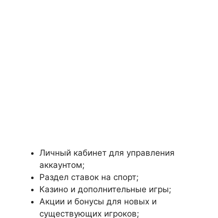
Личный кабинет для управления
аккаунтом;
Раздел ставок на спорт;
Казино и дополнительные игры;
Акции и бонусы для новых и
существующих игроков;