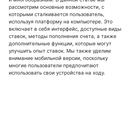
рассмотрим основные возможности, с
которыми сталкивается пользователь,
используя платформу на компьютере. Это
включает в себя интерфейс, доступные виды
ставок, методы пополнения счета, а также
дополнительные функции, которые могут
улучшить опыт ставок. Мы также уделим
внимание мобильной версии, поскольку
многие пользователи предпочитают
использовать свои устройства на ходу.