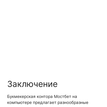
Заключение
Букмекерская контора Мостбет на
компьютере предлагает разнообразные