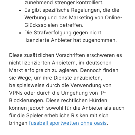
zunehmend strenger kontrolliert.
Es gibt spezifische Regelungen, die die
Werbung und das Marketing von Online-
Glücksspielen betreffen.
Die Strafverfolgung gegen nicht
lizenzierte Anbieter hat zugenommen.
Diese zusätzlichen Vorschriften erschweren es
nicht lizenzierten Anbietern, im deutschen
Markt erfolgreich zu agieren. Dennoch finden
sie Wege, um ihre Dienste anzubieten,
beispielsweise durch die Verwendung von
VPNs oder durch die Umgehung von IP-
Blockierungen. Diese rechtlichen Hürden
können jedoch sowohl für die Anbieter als auch
für die Spieler erhebliche Risiken mit sich
bringen
fussball sportwetten ohne oasis
.