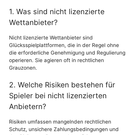
1. Was sind nicht lizenzierte
Wettanbieter?
Nicht lizenzierte Wettanbieter sind
Glücksspielplattformen, die in der Regel ohne
die erforderliche Genehmigung und Regulierung
operieren. Sie agieren oft in rechtlichen
Grauzonen.
2. Welche Risiken bestehen für
Spieler bei nicht lizenzierten
Anbietern?
Risiken umfassen mangelnden rechtlichen
Schutz, unsichere Zahlungsbedingungen und