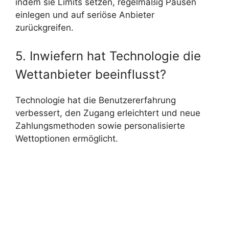
indem sie Limits setzen, regelmäßig Pausen
einlegen und auf seriöse Anbieter
zurückgreifen.
5. Inwiefern hat Technologie die
Wettanbieter beeinflusst?
Technologie hat die Benutzererfahrung
verbessert, den Zugang erleichtert und neue
Zahlungsmethoden sowie personalisierte
Wettoptionen ermöglicht.