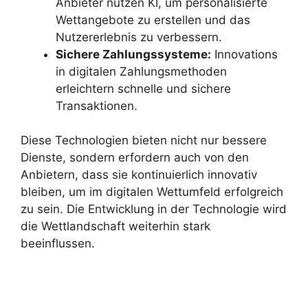
Anbieter nutzen KI, um personalisierte
Wettangebote zu erstellen und das
Nutzererlebnis zu verbessern.
Sichere Zahlungssysteme:
Innovations
in digitalen Zahlungsmethoden
erleichtern schnelle und sichere
Transaktionen.
Diese Technologien bieten nicht nur bessere
Dienste, sondern erfordern auch von den
Anbietern, dass sie kontinuierlich innovativ
bleiben, um im digitalen Wettumfeld erfolgreich
zu sein. Die Entwicklung in der Technologie wird
die Wettlandschaft weiterhin stark
beeinflussen.