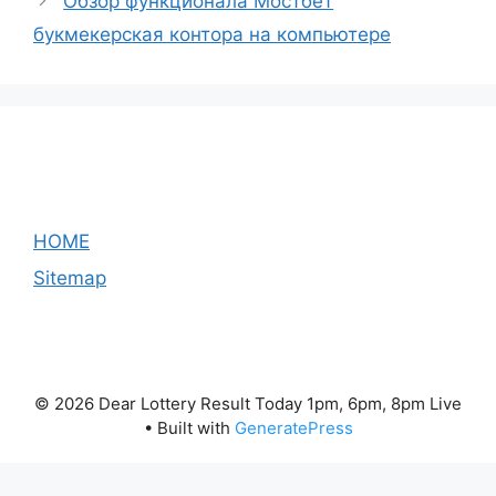
Обзор функционала Мостбет
букмекерская контора на компьютере
HOME
Sitemap
© 2026 Dear Lottery Result Today 1pm, 6pm, 8pm Live
• Built with
GeneratePress