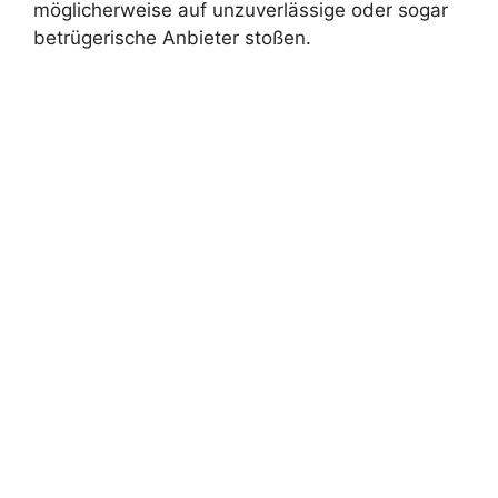
möglicherweise auf unzuverlässige oder sogar
betrügerische Anbieter stoßen.