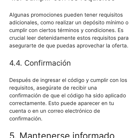
Algunas promociones pueden tener requisitos
adicionales, como realizar un depósito mínimo o
cumplir con ciertos términos y condiciones. Es
crucial leer detenidamente estos requisitos para
asegurarte de que puedas aprovechar la oferta.
4.4. Confirmación
Después de ingresar el código y cumplir con los
requisitos, asegúrate de recibir una
confirmación de que el código ha sido aplicado
correctamente. Esto puede aparecer en tu
cuenta o en un correo electrónico de
confirmación.
5. Mantenerse informado