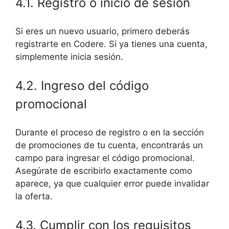
4.1. Registro o inicio de sesión
Si eres un nuevo usuario, primero deberás
registrarte en Codere. Si ya tienes una cuenta,
simplemente inicia sesión.
4.2. Ingreso del código
promocional
Durante el proceso de registro o en la sección
de promociones de tu cuenta, encontrarás un
campo para ingresar el código promocional.
Asegúrate de escribirlo exactamente como
aparece, ya que cualquier error puede invalidar
la oferta.
4.3. Cumplir con los requisitos