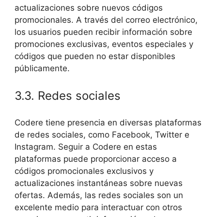
actualizaciones sobre nuevos códigos
promocionales. A través del correo electrónico,
los usuarios pueden recibir información sobre
promociones exclusivas, eventos especiales y
códigos que pueden no estar disponibles
públicamente.
3.3. Redes sociales
Codere tiene presencia en diversas plataformas
de redes sociales, como Facebook, Twitter e
Instagram. Seguir a Codere en estas
plataformas puede proporcionar acceso a
códigos promocionales exclusivos y
actualizaciones instantáneas sobre nuevas
ofertas. Además, las redes sociales son un
excelente medio para interactuar con otros