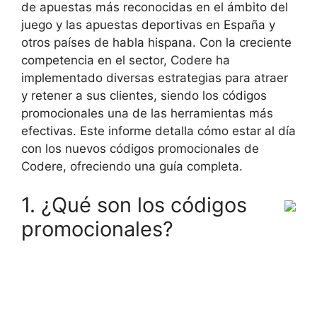
de apuestas más reconocidas en el ámbito del
juego y las apuestas deportivas en España y
otros países de habla hispana. Con la creciente
competencia en el sector, Codere ha
implementado diversas estrategias para atraer
y retener a sus clientes, siendo los códigos
promocionales una de las herramientas más
efectivas. Este informe detalla cómo estar al día
con los nuevos códigos promocionales de
Codere, ofreciendo una guía completa.
1. ¿Qué son los códigos
promocionales?