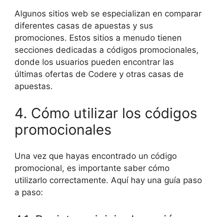
Algunos sitios web se especializan en comparar
diferentes casas de apuestas y sus
promociones. Estos sitios a menudo tienen
secciones dedicadas a códigos promocionales,
donde los usuarios pueden encontrar las
últimas ofertas de Codere y otras casas de
apuestas.
4. Cómo utilizar los códigos
promocionales
Una vez que hayas encontrado un código
promocional, es importante saber cómo
utilizarlo correctamente. Aquí hay una guía paso
a paso: