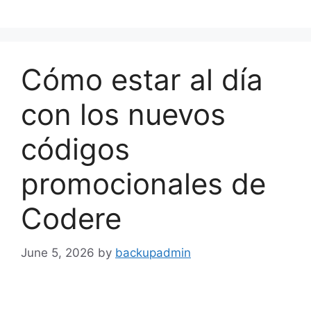
Skip
to
content
Cómo estar al día
con los nuevos
códigos
promocionales de
Codere
June 5, 2026
by
backupadmin