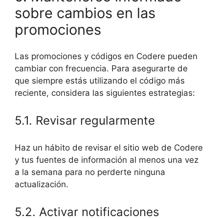
sobre cambios en las
promociones
Las promociones y códigos en Codere pueden
cambiar con frecuencia. Para asegurarte de
que siempre estás utilizando el código más
reciente, considera las siguientes estrategias:
5.1. Revisar regularmente
Haz un hábito de revisar el sitio web de Codere
y tus fuentes de información al menos una vez
a la semana para no perderte ninguna
actualización.
5.2. Activar notificaciones