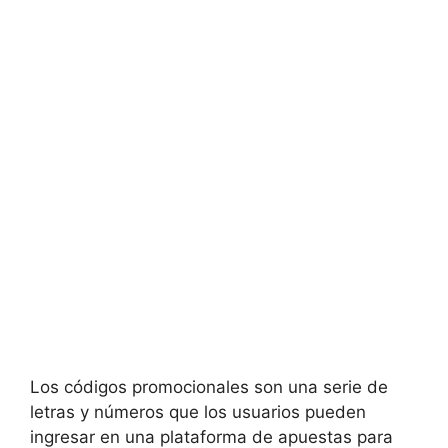
Los códigos promocionales son una serie de
letras y números que los usuarios pueden
ingresar en una plataforma de apuestas para