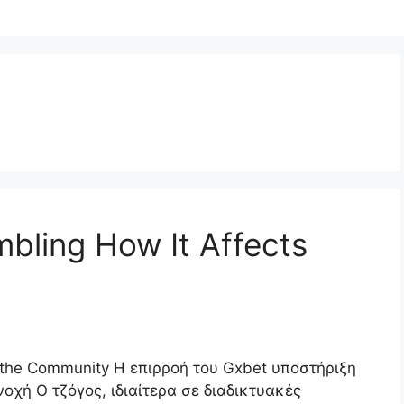
mbling How It Affects
s the Community Η επιρροή του Gxbet υποστήριξη
χή Ο τζόγος, ιδιαίτερα σε διαδικτυακές