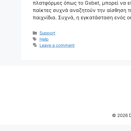
πλατφόρμες όπως το Gxbet, μπορεί να ε
παίκτες συχνά αναζητούν την αίσθηση τ
παιχνίδια. Συχνά, η εγκατάσταση ενός o
Categories
Support
Tags
Help
Leave a comment
© 2026 D