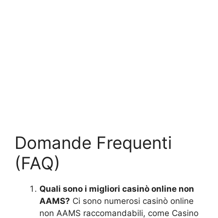
Domande Frequenti
(FAQ)
Quali sono i migliori casinò online non
AAMS?
Ci sono numerosi casinò online
non AAMS raccomandabili, come Casino