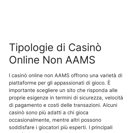
Tipologie di Casinò
Online Non AAMS
I casinò online non AAMS offrono una varietà di
piattaforme per gli appassionati di gioco. È
importante scegliere un sito che risponda alle
proprie esigenze in termini di sicurezza, velocità
di pagamento e costi delle transazioni. Alcuni
casinò sono più adatti a chi gioca
occasionalmente, mentre altri possono
soddisfare i giocatori più esperti. I principali