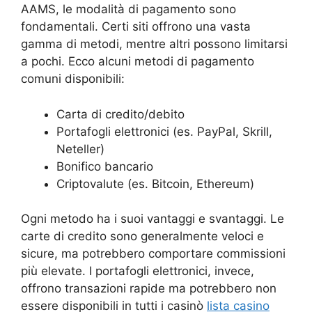
AAMS, le modalità di pagamento sono
fondamentali. Certi siti offrono una vasta
gamma di metodi, mentre altri possono limitarsi
a pochi. Ecco alcuni metodi di pagamento
comuni disponibili:
Carta di credito/debito
Portafogli elettronici (es. PayPal, Skrill,
Neteller)
Bonifico bancario
Criptovalute (es. Bitcoin, Ethereum)
Ogni metodo ha i suoi vantaggi e svantaggi. Le
carte di credito sono generalmente veloci e
sicure, ma potrebbero comportare commissioni
più elevate. I portafogli elettronici, invece,
offrono transazioni rapide ma potrebbero non
essere disponibili in tutti i casinò
lista casino