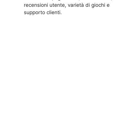
recensioni utente, varietà di giochi e
supporto clienti.