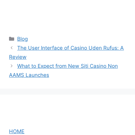
Categories
Blog
The User Interface of Casino Uden Rufus: A
Review
What to Expect from New Siti Casino Non
AAMS Launches
HOME