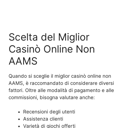
Scelta del Miglior
Casinò Online Non
AAMS
Quando si sceglie il miglior casinò online non
AAMS, è raccomandato di considerare diversi
fattori. Oltre alle modalità di pagamento e alle
commissioni, bisogna valutare anche:
Recensioni degli utenti
Assistenza clienti
Varietà di giochi offerti