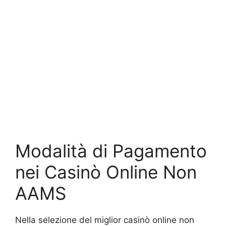
Modalità di Pagamento
nei Casinò Online Non
AAMS
Nella selezione del miglior casinò online non