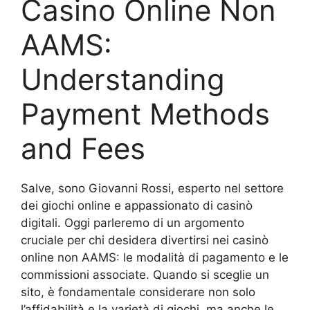
Casino Online Non
AAMS:
Understanding
Payment Methods
and Fees
Salve, sono Giovanni Rossi, esperto nel settore
dei giochi online e appassionato di casinò
digitali. Oggi parleremo di un argomento
cruciale per chi desidera divertirsi nei casinò
online non AAMS: le modalità di pagamento e le
commissioni associate. Quando si sceglie un
sito, è fondamentale considerare non solo
l’affidabilità e la varietà di giochi, ma anche le