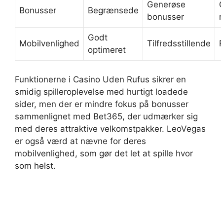
Generøse
Bonusser
Begrænsede
bonusser
Godt
Mobilvenlighed
Tilfredsstillende
optimeret
Funktionerne i Casino Uden Rufus sikrer en
smidig spilleroplevelse med hurtigt loadede
sider, men der er mindre fokus på bonusser
sammenlignet med Bet365, der udmærker sig
med deres attraktive velkomstpakker. LeoVegas
er også værd at nævne for deres
mobilvenlighed, som gør det let at spille hvor
som helst.