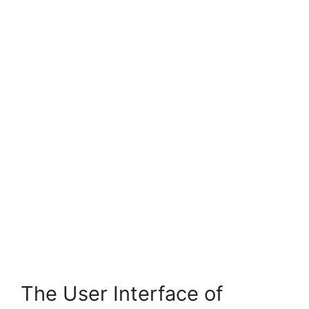
The User Interface of