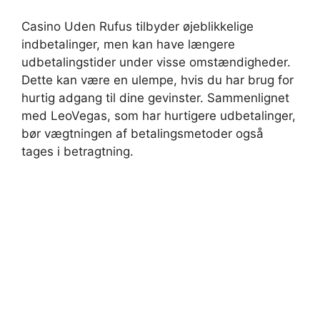
Casino Uden Rufus tilbyder øjeblikkelige
indbetalinger, men kan have længere
udbetalingstider under visse omstændigheder.
Dette kan være en ulempe, hvis du har brug for
hurtig adgang til dine gevinster. Sammenlignet
med LeoVegas, som har hurtigere udbetalinger,
bør vægtningen af betalingsmetoder også
tages i betragtning.