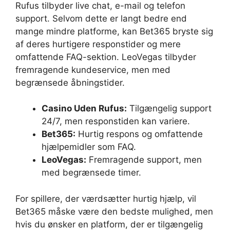
Rufus tilbyder live chat, e-mail og telefon
support. Selvom dette er langt bedre end
mange mindre platforme, kan Bet365 bryste sig
af deres hurtigere responstider og mere
omfattende FAQ-sektion. LeoVegas tilbyder
fremragende kundeservice, men med
begrænsede åbningstider.
Casino Uden Rufus:
Tilgængelig support
24/7, men responstiden kan variere.
Bet365:
Hurtig respons og omfattende
hjælpemidler som FAQ.
LeoVegas:
Fremragende support, men
med begrænsede timer.
For spillere, der værdsætter hurtig hjælp, vil
Bet365 måske være den bedste mulighed, men
hvis du ønsker en platform, der er tilgængelig