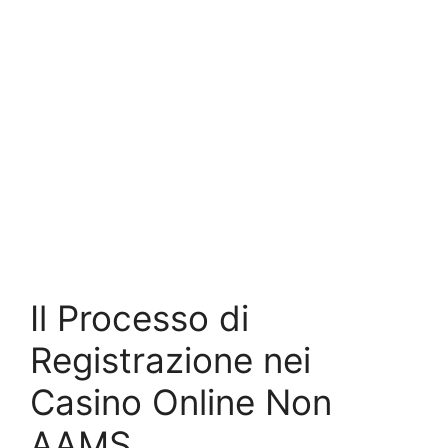
Il Processo di
Registrazione nei
Casino Online Non
AAMS