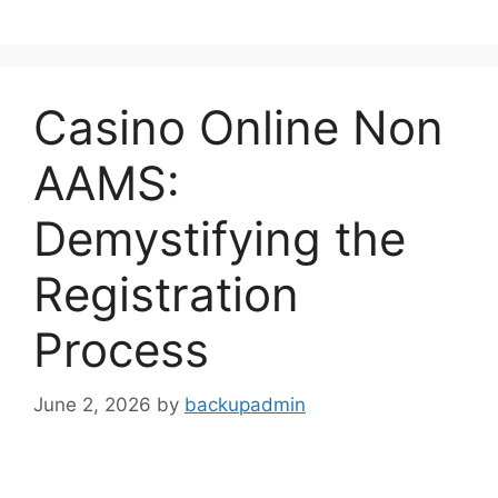
Skip
to
content
Casino Online Non
AAMS:
Demystifying the
Registration
Process
June 2, 2026
by
backupadmin