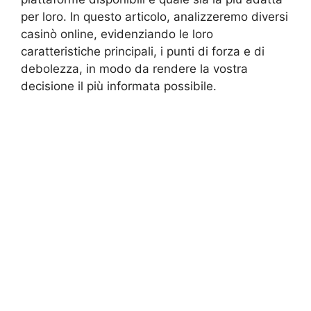
per loro. In questo articolo, analizzeremo diversi
casinò online, evidenziando le loro
caratteristiche principali, i punti di forza e di
debolezza, in modo da rendere la vostra
decisione il più informata possibile.