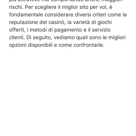
rischi. Per scegliere il miglior sito per voi, è
fondamentale considerare diversi criteri come la
reputazione del casinò, la varietà di giochi
offerti, i metodi di pagamento e il servizio
clienti. Di seguito, vediamo quali sono le migliori
opzioni disponibili e come confrontarle.