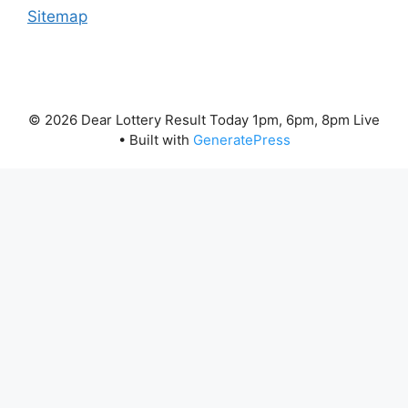
Sitemap
© 2026 Dear Lottery Result Today 1pm, 6pm, 8pm Live
• Built with
GeneratePress