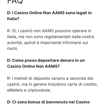
FAQ
D: I Casino Online Non AAMS sono legali in
Italia?
R: Sì, i casinò non AAMS possono operare in
Italia, ma non sono regolamentati dalla nostra
autorità, quindi è importante informarsi sui
rischi.
D: Come posso depositare denaro in un
Casino Online Non AAMS?
R: I metodi di deposito variano a seconda del
casinò, ma in genere includono carte di credito,
eWallets e criptovalute.
D: Ci sono bonus di benvenuto nei Casino