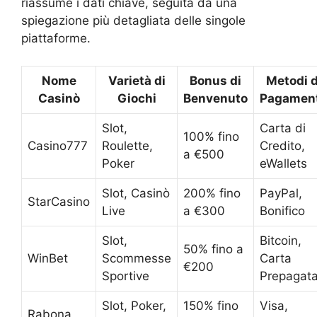
riassume i dati chiave, seguita da una
spiegazione più detagliata delle singole
piattaforme.
Nome
Varietà di
Bonus di
Metodi d
Casinò
Giochi
Benvenuto
Pagamen
Slot,
Carta di
100% fino
Casino777
Roulette,
Credito,
a €500
Poker
eWallets
Slot, Casinò
200% fino
PayPal,
StarCasino
Live
a €300
Bonifico
Slot,
Bitcoin,
50% fino a
WinBet
Scommesse
Carta
€200
Sportive
Prepagat
Slot, Poker,
150% fino
Visa,
Rabona