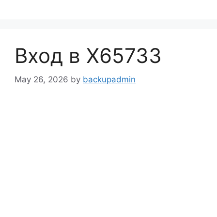
Skip
to
content
Вход в X65733
May 26, 2026
by
backupadmin