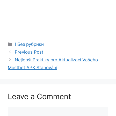
Categories
! Без рубрики
Previous Post
Nejlepší Praktiky pro Aktualizaci Vašeho
Mostbet APK Stahování
Leave a Comment
Comment