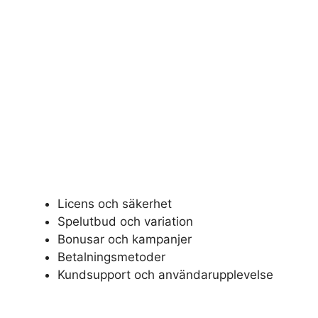
Licens och säkerhet
Spelutbud och variation
Bonusar och kampanjer
Betalningsmetoder
Kundsupport och användarupplevelse