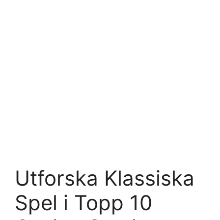
Utforska Klassiska
Spel i Topp 10