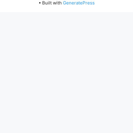
• Built with
GeneratePress