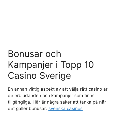
Bonusar och
Kampanjer i Topp 10
Casino Sverige
En annan viktig aspekt av att välja rätt casino är
de erbjudanden och kampanjer som finns
tillgängliga. Här är några saker att tänka på när
det gäller bonusar:
svenska casinos