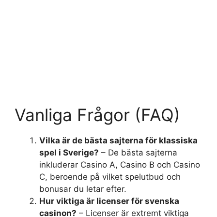
Vanliga Frågor (FAQ)
Vilka är de bästa sajterna för klassiska
spel i Sverige?
– De bästa sajterna
inkluderar Casino A, Casino B och Casino
C, beroende på vilket spelutbud och
bonusar du letar efter.
Hur viktiga är licenser för svenska
casinon?
– Licenser är extremt viktiga