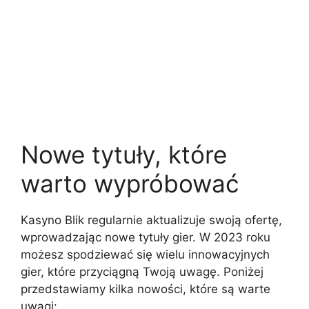
Nowe tytuły, które
warto wypróbować
Kasyno Blik regularnie aktualizuje swoją ofertę,
wprowadzając nowe tytuły gier. W 2023 roku
możesz spodziewać się wielu innowacyjnych
gier, które przyciągną Twoją uwagę. Poniżej
przedstawiamy kilka nowości, które są warte
uwagi: