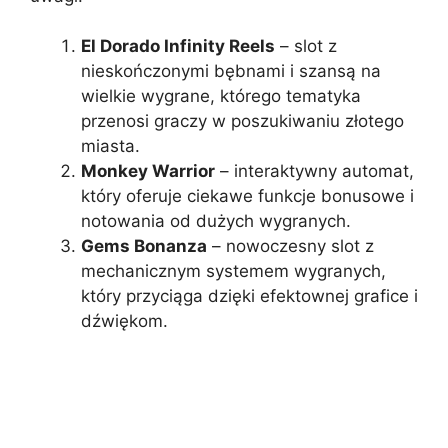
El Dorado Infinity Reels
– slot z
nieskończonymi bębnami i szansą na
wielkie wygrane, którego tematyka
przenosi graczy w poszukiwaniu złotego
miasta.
Monkey Warrior
– interaktywny automat,
który oferuje ciekawe funkcje bonusowe i
notowania od dużych wygranych.
Gems Bonanza
– nowoczesny slot z
mechanicznym systemem wygranych,
który przyciąga dzięki efektownej grafice i
dźwiękom.