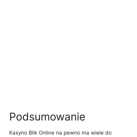
Podsumowanie
Kasyno Blik Online na pewno ma wiele do