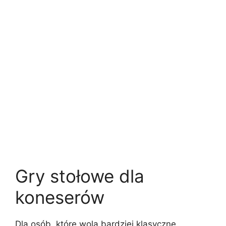
Gry stołowe dla
koneserów
Dla osób, które wolą bardziej klasyczne