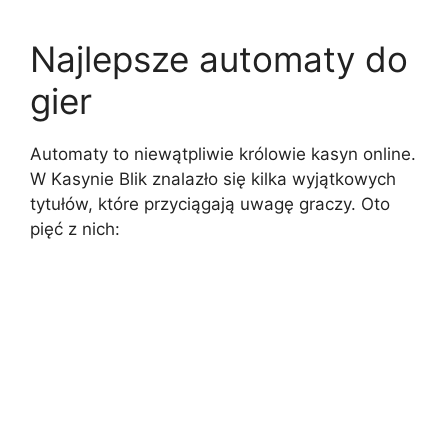
Najlepsze automaty do
gier
Automaty to niewątpliwie królowie kasyn online.
W Kasynie Blik znalazło się kilka wyjątkowych
tytułów, które przyciągają uwagę graczy. Oto
pięć z nich: