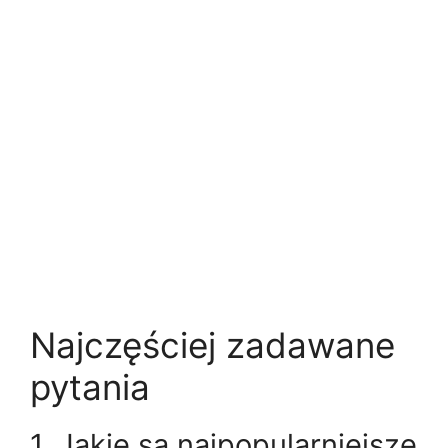
Najczęściej zadawane
pytania
1. Jakie są najpopularniejsze