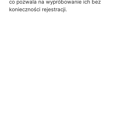
co pozwala na wypróbowanie ich bez
konieczności rejestracji.