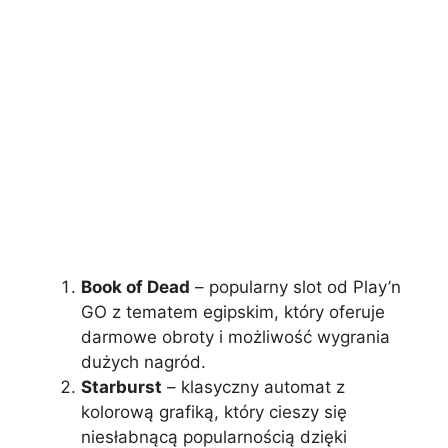
Book of Dead
– popularny slot od Play’n
GO z tematem egipskim, który oferuje
darmowe obroty i możliwość wygrania
dużych nagród.
Starburst
– klasyczny automat z
kolorową grafiką, który cieszy się
niesłabnącą popularnością dzięki