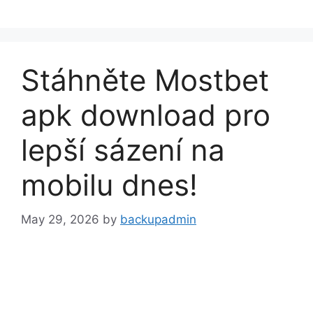
Skip
to
content
Stáhněte Mostbet
apk download pro
lepší sázení na
mobilu dnes!
May 29, 2026
by
backupadmin