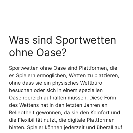
Was sind Sportwetten
ohne Oase?
Sportwetten ohne Oase sind Plattformen, die
es Spielern ermöglichen, Wetten zu platzieren,
ohne dass sie ein physisches Wettbüro
besuchen oder sich in einem speziellen
Oasenbereich aufhalten müssen. Diese Form
des Wettens hat in den letzten Jahren an
Beliebtheit gewonnen, da sie den Komfort und
die Flexibilität nutzt, die digitale Plattformen
bieten. Spieler können jederzeit und überall auf