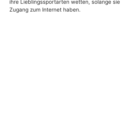
ihre Lieblingssportarten wetten, solange sie
Zugang zum Internet haben.