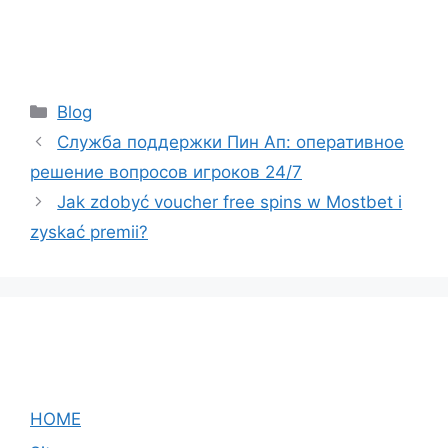
Categories
Blog
Служба поддержки Пин Ап: оперативное
решение вопросов игроков 24/7
Jak zdobyć voucher free spins w Mostbet i
zyskać premii?
HOME