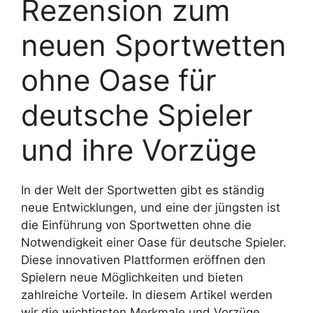
Rezension zum
neuen Sportwetten
ohne Oase für
deutsche Spieler
und ihre Vorzüge
In der Welt der Sportwetten gibt es ständig
neue Entwicklungen, und eine der jüngsten ist
die Einführung von Sportwetten ohne die
Notwendigkeit einer Oase für deutsche Spieler.
Diese innovativen Plattformen eröffnen den
Spielern neue Möglichkeiten und bieten
zahlreiche Vorteile. In diesem Artikel werden
wir die wichtigsten Merkmale und Vorzüge