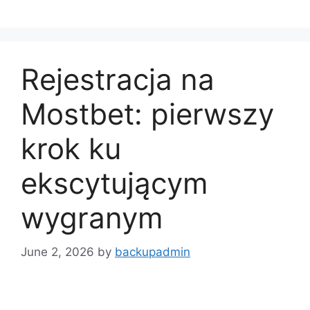
Skip
to
content
Rejestracja na
Mostbet: pierwszy
krok ku
ekscytującym
wygranym
June 2, 2026
by
backupadmin