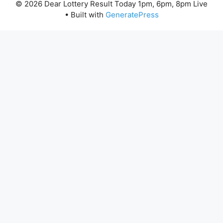
© 2026 Dear Lottery Result Today 1pm, 6pm, 8pm Live
• Built with
GeneratePress