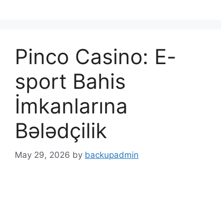
Skip
to
content
Pinco Casino: E-
sport Bahis
İmkanlarına
Bələdçilik
May 29, 2026
by
backupadmin