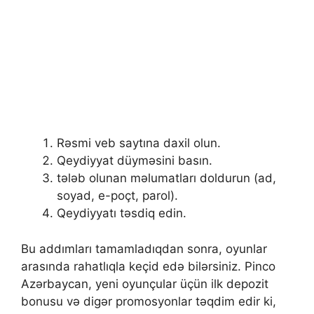
Rəsmi veb saytına daxil olun.
Qeydiyyat düyməsini basın.
tələb olunan məlumatları doldurun (ad,
soyad, e-poçt, parol).
Qeydiyyatı təsdiq edin.
Bu addımları tamamladıqdan sonra, oyunlar
arasında rahatlıqla keçid edə bilərsiniz. Pinco
Azərbaycan, yeni oyunçular üçün ilk depozit
bonusu və digər promosyonlar təqdim edir ki,