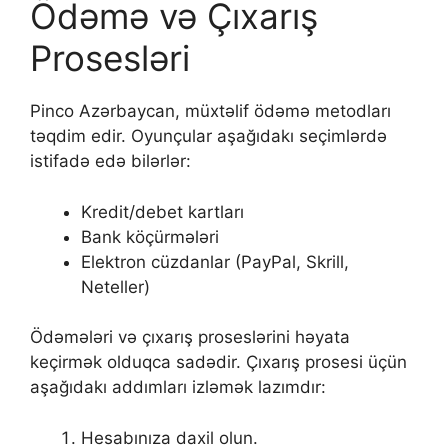
Ödəmə və Çıxarış
Prosesləri
Pinco Azərbaycan, müxtəlif ödəmə metodları
təqdim edir. Oyunçular aşağıdakı seçimlərdə
istifadə edə bilərlər:
Kredit/debet kartları
Bank köçürmələri
Elektron cüzdanlar (PayPal, Skrill,
Neteller)
Ödəmələri və çıxarış proseslərini həyata
keçirmək olduqca sadədir. Çıxarış prosesi üçün
aşağıdakı addımları izləmək lazımdır:
Hesabınıza daxil olun.