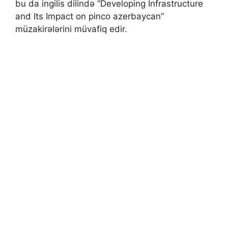
bu da ingilis dilində “Developing Infrastructure
and Its Impact on pinco azerbaycan”
müzakirələrini müvafiq edir.