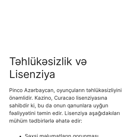
Təhlükəsizlik və
Lisenziya
Pinco Azərbaycan, oyunçuların təhlükəsizliyini
önəmlidir. Kazino, Curacao lisenziyasına
sahibdir ki, bu da onun qanunlara uyğun
fəaliyyətini təmin edir. Lisenziya aşağıdakıları
mühüm tədbirlərlə əhatə edir:
Şəxsi məlumatların qorunması.