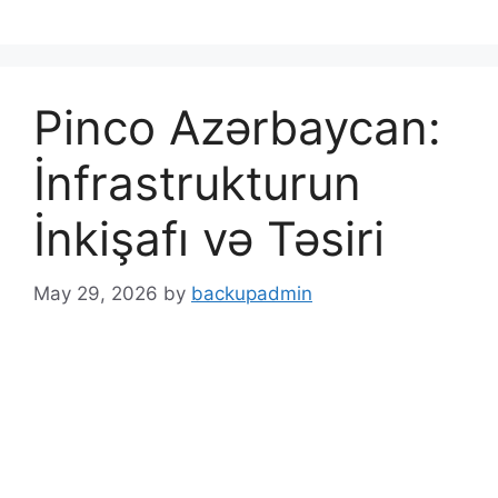
Skip
to
content
Pinco Azərbaycan:
İnfrastrukturun
İnkişafı və Təsiri
May 29, 2026
by
backupadmin