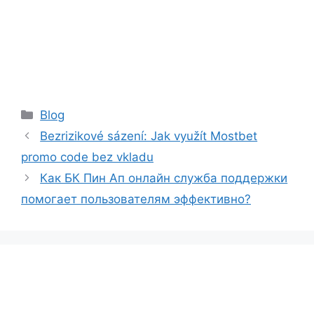
Categories
Blog
Bezrizikové sázení: Jak využít Mostbet
promo code bez vkladu
Как БК Пин Ап онлайн служба поддержки
помогает пользователям эффективно?