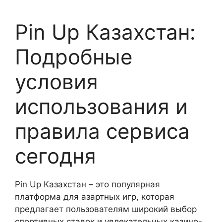
Pin Up Казахстан:
Подробные
условия
использования и
правила сервиса
сегодня
Pin Up Казахстан – это популярная
платформа для азартных игр, которая
предлагает пользователям широкий выбор
спортивных ставок и увлекательных казино-