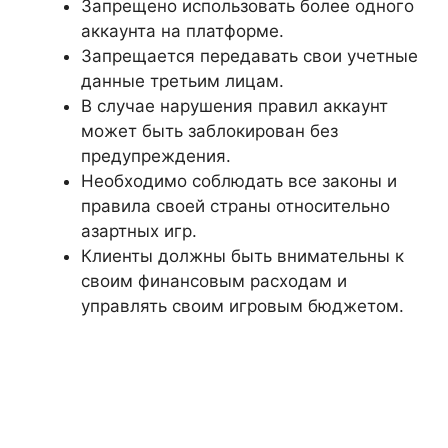
Запрещено использовать более одного
аккаунта на платформе.
Запрещается передавать свои учетные
данные третьим лицам.
В случае нарушения правил аккаунт
может быть заблокирован без
предупреждения.
Необходимо соблюдать все законы и
правила своей страны относительно
азартных игр.
Клиенты должны быть внимательны к
своим финансовым расходам и
управлять своим игровым бюджетом.