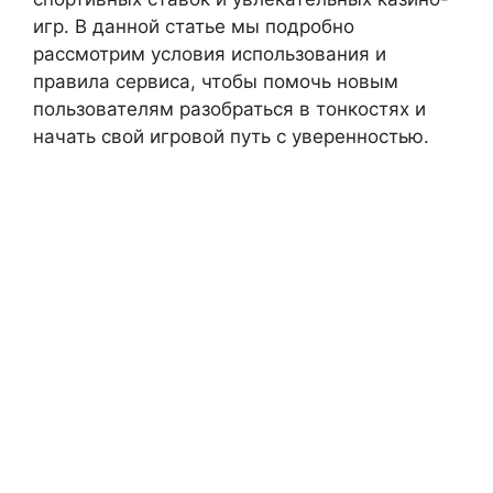
игр. В данной статье мы подробно
рассмотрим условия использования и
правила сервиса, чтобы помочь новым
пользователям разобраться в тонкостях и
начать свой игровой путь с уверенностью.