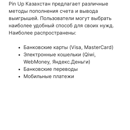
Pin Up Казахстан предлагает различные
методы пополнения счета и вывода
выигрышей. Пользователи могут выбрать
наиболее удобный способ для своих нужд.
Наиболее распространены:
Банковские карты (Visa, MasterCard)
Электронные кошельки (Qiwi,
WebMoney, Яндекс.Деньги)
Банковские переводы
Мобильные платежи