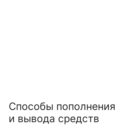
Способы пополнения
и вывода средств