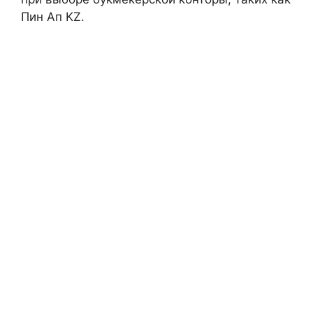
Пин Ап KZ.