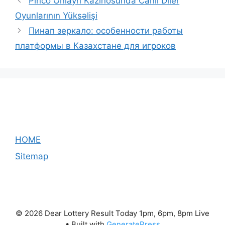
Pinco Onlayn Kazinosunda Canlı Diler
Oyunlarının Yüksəlişi
Пинап зеркало: особенности работы
платформы в Казахстане для игроков
HOME
Sitemap
© 2026 Dear Lottery Result Today 1pm, 6pm, 8pm Live
• Built with
GeneratePress