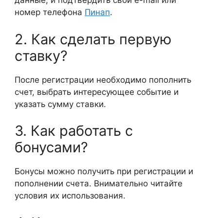
данные, и подтвердить свой e-mail или
номер телефона
Пинап
.
2. Как сделать первую
ставку?
После регистрации необходимо пополнить
счет, выбрать интересующее событие и
указать сумму ставки.
3. Как работать с
бонусами?
Бонусы можно получить при регистрации и
пополнении счета. Внимательно читайте
условия их использования.