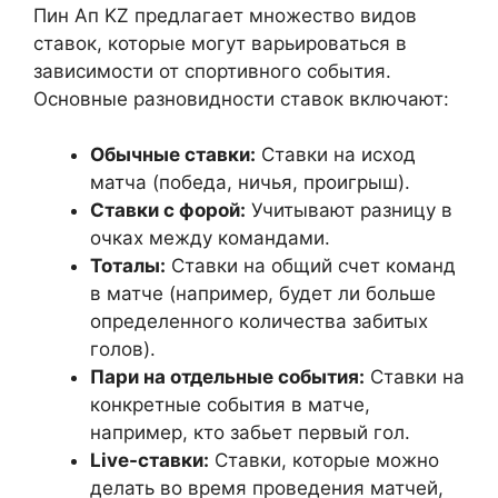
Пин Ап KZ предлагает множество видов
ставок, которые могут варьироваться в
зависимости от спортивного события.
Основные разновидности ставок включают:
Обычные ставки:
Ставки на исход
матча (победа, ничья, проигрыш).
Ставки с форой:
Учитывают разницу в
очках между командами.
Тоталы:
Ставки на общий счет команд
в матче (например, будет ли больше
определенного количества забитых
голов).
Пари на отдельные события:
Ставки на
конкретные события в матче,
например, кто забьет первый гол.
Live-ставки:
Ставки, которые можно
делать во время проведения матчей,