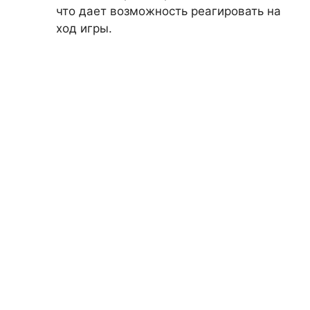
что дает возможность реагировать на
ход игры.