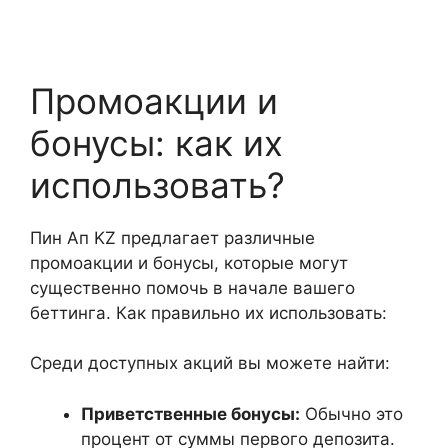
Промоакции и
бонусы: как их
использовать?
Пин Ап KZ предлагает различные
промоакции и бонусы, которые могут
существенно помочь в начале вашего
беттинга. Как правильно их использовать:
Среди доступных акций вы можете найти:
Приветственные бонусы:
Обычно это
процент от суммы первого депозита.