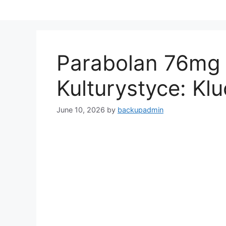
Skip
to
content
Parabolan 76mg
Kulturystyce: Kl
June 10, 2026
by
backupadmin