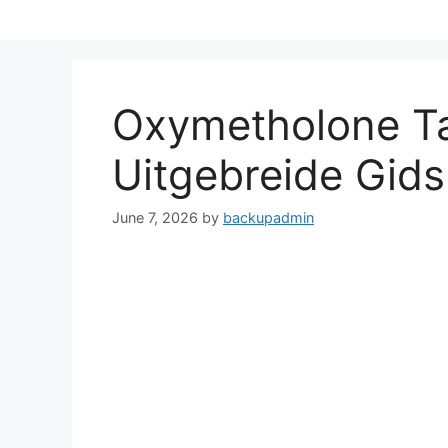
Skip
to
content
Oxymetholone Ta
Uitgebreide Gids
June 7, 2026
by
backupadmin