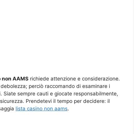
no non AAMS
richiede attenzione e considerazione.
 e debolezza; perciò raccomando di esaminare i
i. Siate sempre cauti e giocate responsabilmente,
i sicurezza. Prendetevi il tempo per decidere: il
 saggia
lista casino non aams
.