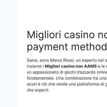
Migliori casino 
payment methods
Salve, sono Marco Rossi, un esperto nel s
insieme i
Migliori casino non AAMS
e le 
un appassionato di giochi d’azzardo online
fondamentale. Una combinazione tra una 
sicuri è ciò che rende una piattaforma di gi
che esperti.