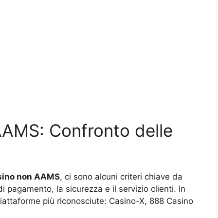
 AAMS: Confronto delle
asino non AAMS
, ci sono alcuni criteri chiave da
di pagamento, la sicurezza e il servizio clienti. In
iattaforme più riconosciute: Casino-X, 888 Casino