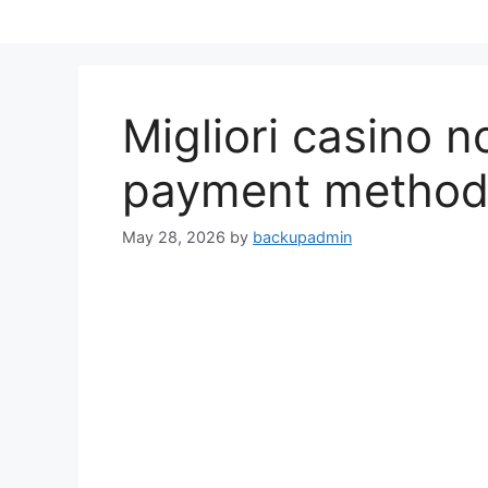
Skip
to
content
Migliori casino 
payment methods
May 28, 2026
by
backupadmin