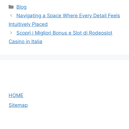
Categories
Blog
Navigating a Space Where Every Detail Feels
Intuitively Placed
Scopri i Migliori Bonus e Slot di Rodeoslot
Casino in Italia
HOME
Sitemap