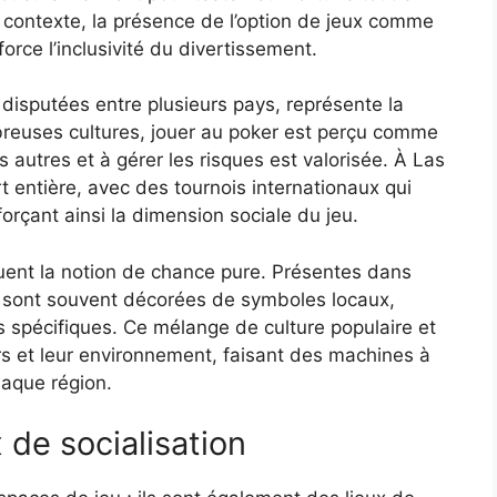
 contexte, la présence de l’option de jeux comme
orce l’inclusivité du divertissement.
 disputées entre plusieurs pays, représente la
breuses cultures, jouer au poker est perçu comme
es autres et à gérer les risques est valorisée. À Las
t entière, avec des tournois internationaux qui
forçant ainsi la dimension sociale du jeu.
uent la notion de chance pure. Présentes dans
s sont souvent décorées de symboles locaux,
spécifiques. Ce mélange de culture populaire et
urs et leur environnement, faisant des machines à
chaque région.
de socialisation