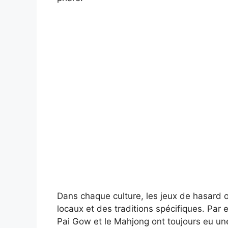
Dans chaque culture, les jeux de hasard o
locaux et des traditions spécifiques. Par
Pai Gow et le Mahjong ont toujours eu un