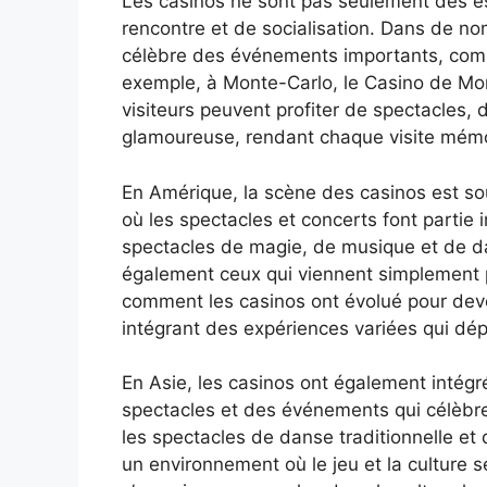
Les casinos ne sont pas seulement des es
rencontre et de socialisation. Dans de nom
célèbre des événements importants, com
exemple, à Monte-Carlo, le Casino de Mon
visiteurs peuvent profiter de spectacles, 
glamoureuse, rendant chaque visite mém
En Amérique, la scène des casinos est so
où les spectacles et concerts font partie 
spectacles de magie, de musique et de da
également ceux qui viennent simplement pou
comment les casinos ont évolué pour deven
intégrant des expériences variées qui dép
En Asie, les casinos ont également intégr
spectacles et des événements qui célèbren
les spectacles de danse traditionnelle et 
un environnement où le jeu et la culture 