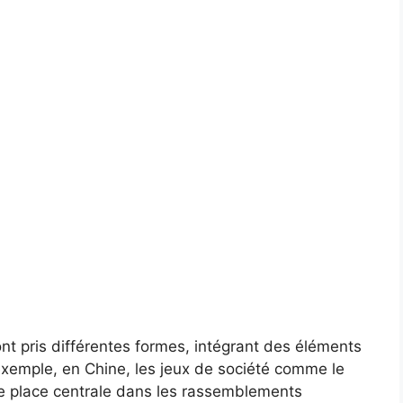
nt pris différentes formes, intégrant des éléments
 exemple, en Chine, les jeux de société comme le
e place centrale dans les rassemblements