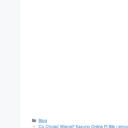
Categories
Blog
Co Chcieć Więcej? Kasyno Online Pl Blik i emo