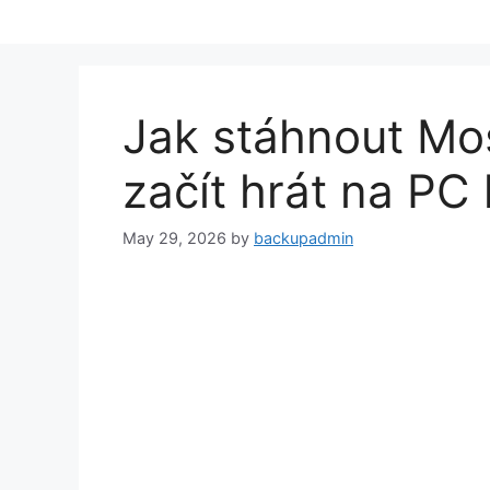
Skip
to
content
Jak stáhnout Mo
začít hrát na PC
May 29, 2026
by
backupadmin