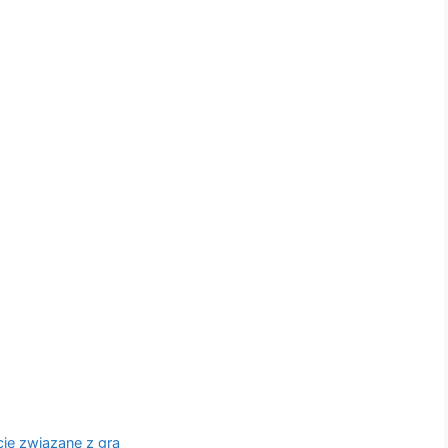
cje związane z grą