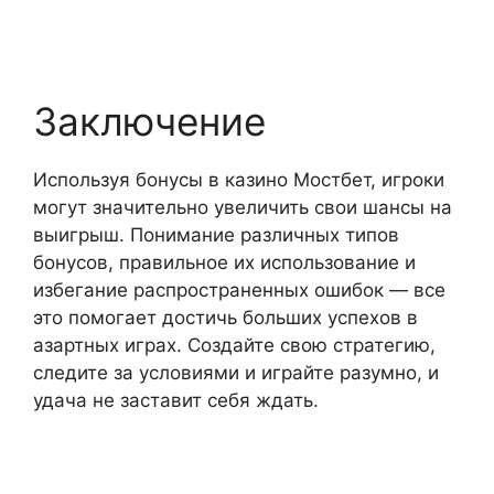
Заключение
Используя бонусы в казино Мостбет, игроки
могут значительно увеличить свои шансы на
выигрыш. Понимание различных типов
бонусов, правильное их использование и
избегание распространенных ошибок — все
это помогает достичь больших успехов в
азартных играх. Создайте свою стратегию,
следите за условиями и играйте разумно, и
удача не заставит себя ждать.