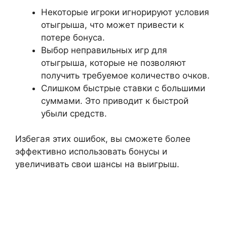
Некоторые игроки игнорируют условия
отыгрыша, что может привести к
потере бонуса.
Выбор неправильных игр для
отыгрыша, которые не позволяют
получить требуемое количество очков.
Слишком быстрые ставки с большими
суммами. Это приводит к быстрой
убыли средств.
Избегая этих ошибок, вы сможете более
эффективно использовать бонусы и
увеличивать свои шансы на выигрыш.