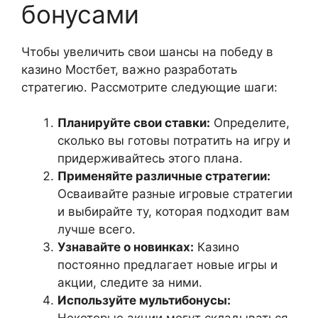
бонусами
Чтобы увеличить свои шансы на победу в
казино Мостбет, важно разработать
стратегию. Рассмотрите следующие шаги:
Планируйте свои ставки:
Определите,
сколько вы готовы потратить на игру и
придерживайтесь этого плана.
Применяйте различные стратегии:
Осваивайте разные игровые стратегии
и выбирайте ту, которая подходит вам
лучше всего.
Узнавайте о новинках:
Казино
постоянно предлагает новые игры и
акции, следите за ними.
Используйте мультибонусы: