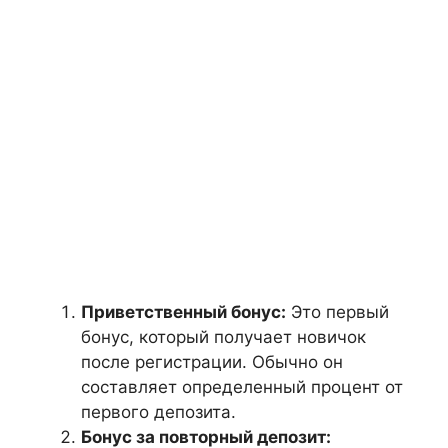
Приветственный бонус:
Это первый
бонус, который получает новичок
после регистрации. Обычно он
составляет определенный процент от
первого депозита.
Бонус за повторный депозит: