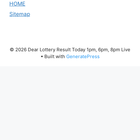
HOME
Sitemap
© 2026 Dear Lottery Result Today 1pm, 6pm, 8pm Live
• Built with
GeneratePress