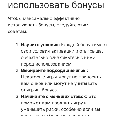
использовать бонусы
Чтобы максимально эффективно
использовать бонусы, следуйте этим
советам:
Изучите условия:
Каждый бонус имеет
свои условия активации и отыгрыша,
обязательно ознакомьтесь с ними
перед использованием.
Выбирайте подходящие игры:
Некоторые игры могут не приносить
вам очков или могут не учитывать
отыгрыш бонуса.
Начинайте с меньших ставок:
Это
поможет вам продлить игру и
уменьшить риски, особенно если вы
используете бонусные средства.