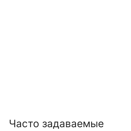
Часто задаваемые