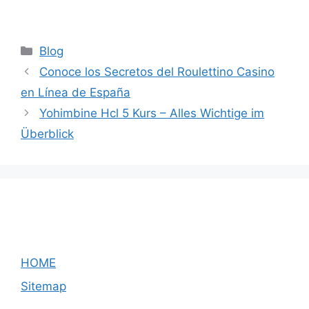
Categories
Blog
Conoce los Secretos del Roulettino Casino
en Línea de España
Yohimbine Hcl 5 Kurs – Alles Wichtige im
Überblick
HOME
Sitemap