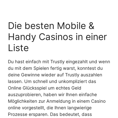
Die besten Mobile &
Handy Casinos in einer
Liste
Du hast einfach mit Trustly eingezahlt und wenn
du mit dem Spielen fertig warst, konntest du
deine Gewinne wieder auf Trustly auszahlen
lassen. Um schnell und unkompliziert das
Online Glücksspiel um echtes Geld
auszuprobieren, haben wir Ihnen einfache
Möglichkeiten zur Anmeldung in einem Casino
online vorgestellt, die Ihnen langwierige
Prozesse ersparen. Das bedeutet, dass