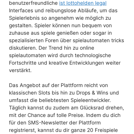
benutzerfreundliche
ist lottohelden legal
Interfaces und reibungslose Abläufe, um das
Spielerlebnis so angenehm wie möglich zu
gestalten. Spieler können nun bequem von
zuhause aus spiele genießen oder sogar in
spezialisierten Foren über spielautomaten tricks
diskutieren. Der Trend hin zu online
spielautomaten wird durch technologische
Fortschritte und kreative Entwicklungen weiter
verstärkt.
Das Angebot auf der Plattform reicht von
klassischen Slots bis hin zu Drops & Wins und
umfasst die beliebtesten Spieleentwickler.
Täglich kannst du zudem am Glücksrad drehen,
mit der Chance auf tolle Preise. Indem du dich
für den SMS-Newsletter der Plattform
registrierst, kannst du dir ganze 20 Freispiele