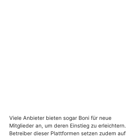
Viele Anbieter bieten sogar Boni für neue
Mitglieder an, um deren Einstieg zu erleichtern.
Betreiber dieser Plattformen setzen zudem auf