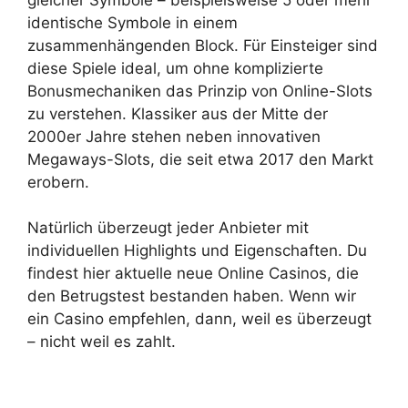
identische Symbole in einem
zusammenhängenden Block. Für Einsteiger sind
diese Spiele ideal, um ohne komplizierte
Bonusmechaniken das Prinzip von Online-Slots
zu verstehen. Klassiker aus der Mitte der
2000er Jahre stehen neben innovativen
Megaways-Slots, die seit etwa 2017 den Markt
erobern.
Natürlich überzeugt jeder Anbieter mit
individuellen Highlights und Eigenschaften. Du
findest hier aktuelle neue Online Casinos, die
den Betrugstest bestanden haben. Wenn wir
ein Casino empfehlen, dann, weil es überzeugt
– nicht weil es zahlt.