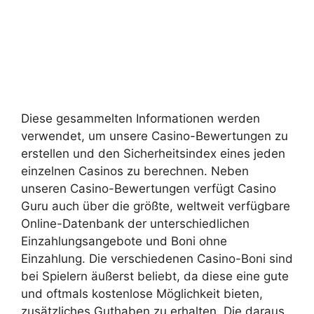
Diese gesammelten Informationen werden
verwendet, um unsere Casino-Bewertungen zu
erstellen und den Sicherheitsindex eines jeden
einzelnen Casinos zu berechnen. Neben
unseren Casino-Bewertungen verfügt Casino
Guru auch über die größte, weltweit verfügbare
Online-Datenbank der unterschiedlichen
Einzahlungsangebote und Boni ohne
Einzahlung. Die verschiedenen Casino-Boni sind
bei Spielern äußerst beliebt, da diese eine gute
und oftmals kostenlose Möglichkeit bieten,
zusätzliches Guthaben zu erhalten. Die daraus