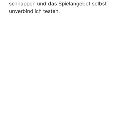
schnappen und das Spielangebot selbst
unverbindlich testen.