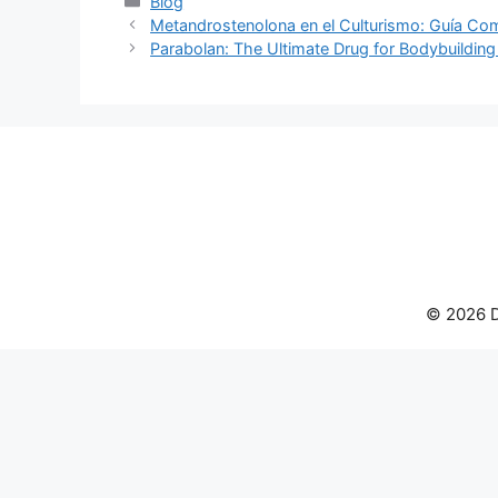
Categories
Blog
Metandrostenolona en el Culturismo: Guía Com
Parabolan: The Ultimate Drug for Bodybuildin
© 2026 D