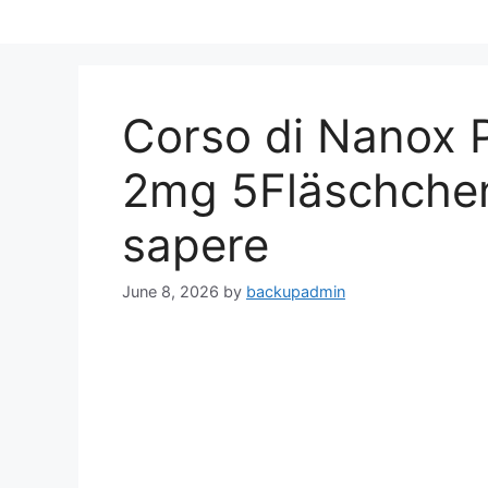
Skip
to
content
Corso di Nanox P
2mg 5Fläschchen:
sapere
June 8, 2026
by
backupadmin