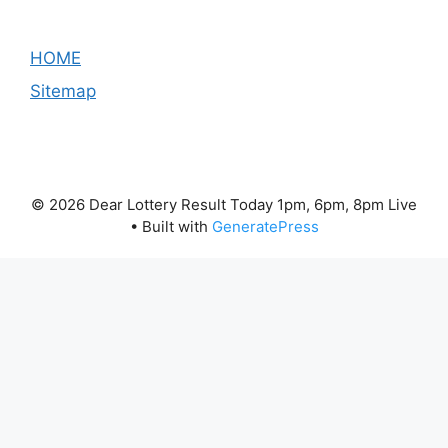
HOME
Sitemap
© 2026 Dear Lottery Result Today 1pm, 6pm, 8pm Live
• Built with
GeneratePress