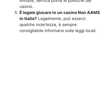
limitate, verifica prima le politiche del
casinò.
È legale giocare in un casino Non AAMS
in Italia?
Legalmente, può esserci
qualche incertezza, è sempre
consigliabile informarsi sulle leggi locali.