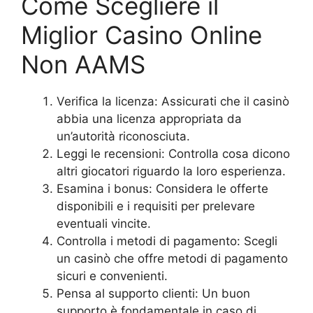
Come Scegliere il
Miglior Casino Online
Non AAMS
Verifica la licenza: Assicurati che il casinò
abbia una licenza appropriata da
un’autorità riconosciuta.
Leggi le recensioni: Controlla cosa dicono
altri giocatori riguardo la loro esperienza.
Esamina i bonus: Considera le offerte
disponibili e i requisiti per prelevare
eventuali vincite.
Controlla i metodi di pagamento: Scegli
un casinò che offre metodi di pagamento
sicuri e convenienti.
Pensa al supporto clienti: Un buon
supporto è fondamentale in caso di