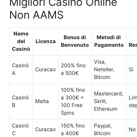
Migliori Casino Online
Non AAMS
Nome
Bonus di
Metodi di
del
Licenza
Benvenuto
Pagamento
Re
Casinò
Visa,
Casinò
200% fino
Curacao
Neteller,
Sì
A
a 500€
Bitcoin
100% fino
Mastercard,
Casinò
a 300€ +
Lim
Malta
Skrill,
B
100 Free
dep
Ethereum
Spins
Casinò
150% fino
Paypal,
Curacao
No
C
a 400€
Bitcoin