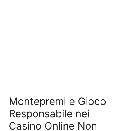
Montepremi e Gioco
Responsabile nei
Casino Online Non