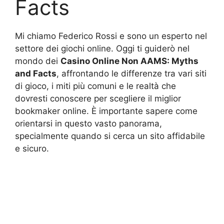
Facts
Mi chiamo Federico Rossi e sono un esperto nel
settore dei giochi online. Oggi ti guiderò nel
mondo dei
Casino Online Non AAMS: Myths
and Facts
, affrontando le differenze tra vari siti
di gioco, i miti più comuni e le realtà che
dovresti conoscere per scegliere il miglior
bookmaker online. È importante sapere come
orientarsi in questo vasto panorama,
specialmente quando si cerca un sito affidabile
e sicuro.