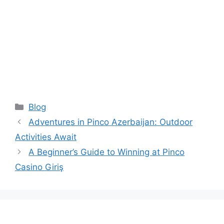
Categories
Blog
Adventures in Pinco Azerbaijan: Outdoor
Activities Await
A Beginner’s Guide to Winning at Pinco
Casino Giriş