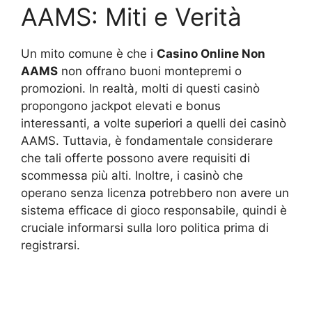
AAMS: Miti e Verità
Un mito comune è che i
Casino Online Non
AAMS
non offrano buoni montepremi o
promozioni. In realtà, molti di questi casinò
propongono jackpot elevati e bonus
interessanti, a volte superiori a quelli dei casinò
AAMS. Tuttavia, è fondamentale considerare
che tali offerte possono avere requisiti di
scommessa più alti. Inoltre, i casinò che
operano senza licenza potrebbero non avere un
sistema efficace di gioco responsabile, quindi è
cruciale informarsi sulla loro politica prima di
registrarsi.