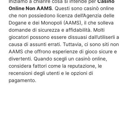
Iniziamo a chiarire cosa si intende per
Casino
Online Non AAMS
. Questi sono casinò online
che non possiedono licenza dell’Agenzia delle
Dogane e dei Monopoli (AAMS), il che solleva
domande di sicurezza e affidabilità. Molti
giocatori possono essere dissuasi dall’utiliserli a
causa di assunti errati. Tuttavia, ci sono siti non
AAMS che offrono esperienze di gioco sicure e
divertenti. Quando scegli un casinò online,
considera fattori come la reputazione, le
recensioni degli utenti e le opzioni di
pagamento.