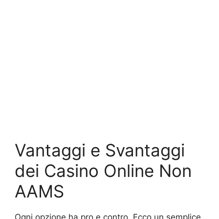
Vantaggi e Svantaggi
dei Casino Online Non
AAMS
Ogni opzione ha pro e contro. Ecco un semplice