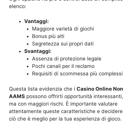
elenco:
Vantaggi:
Maggiore varietà di giochi
Bonus più alti
Segretezza sui propri dati
Svantaggi:
Assenza di protezione legale
Pochi canali per il reclamo
Requisiti di scommessa più complessi
Questa lista evidenzia che i
Casino Online Non
AAMS
possono offrirti opportunità interessanti,
ma con maggiori rischi. È importante valutare
attentamente queste caratteristiche e decidere
ciò che è meglio per la tua esperienza di gioco.