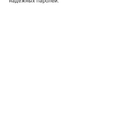
надежных паролей.