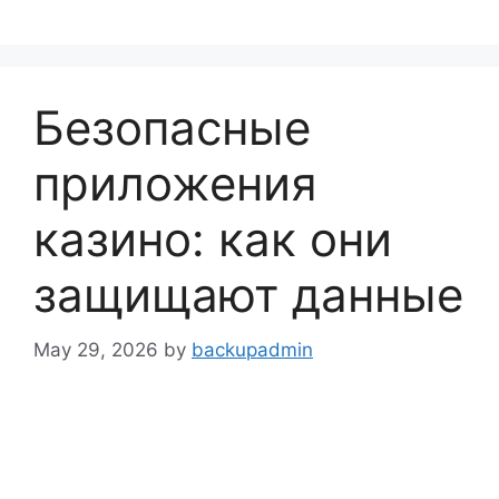
Skip
to
content
Безопасные
приложения
казино: как они
защищают данные
May 29, 2026
by
backupadmin