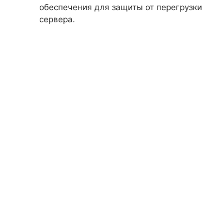
обеспечения для защиты от перегрузки
сервера.