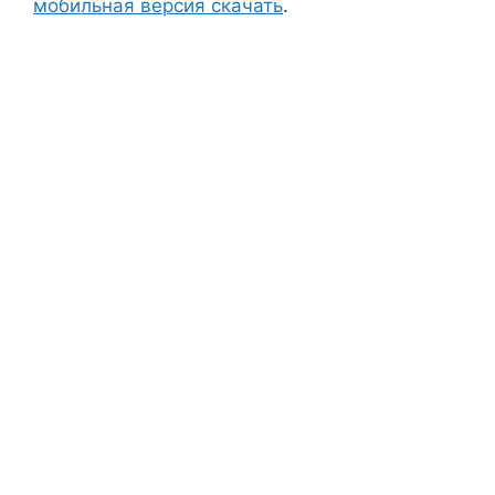
мобильная версия скачать
.