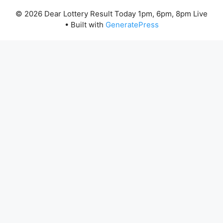
© 2026 Dear Lottery Result Today 1pm, 6pm, 8pm Live
• Built with
GeneratePress