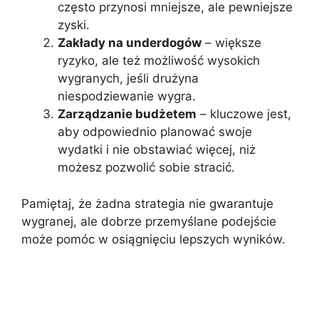
często przynosi mniejsze, ale pewniejsze
zyski.
Zakłady na underdogów
– większe
ryzyko, ale też możliwość wysokich
wygranych, jeśli drużyna
niespodziewanie wygra.
Zarządzanie budżetem
– kluczowe jest,
aby odpowiednio planować swoje
wydatki i nie obstawiać więcej, niż
możesz pozwolić sobie stracić.
Pamiętaj, że żadna strategia nie gwarantuje
wygranej, ale dobrze przemyślane podejście
może pomóc w osiągnięciu lepszych wyników.