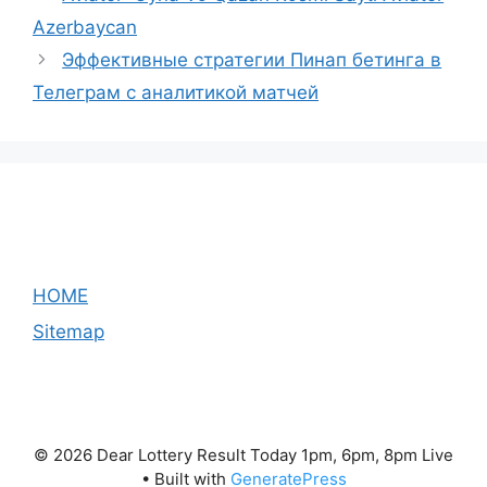
Azerbaycan
Эффективные стратегии Пинап бетинга в
Телеграм с аналитикой матчей
HOME
Sitemap
© 2026 Dear Lottery Result Today 1pm, 6pm, 8pm Live
• Built with
GeneratePress