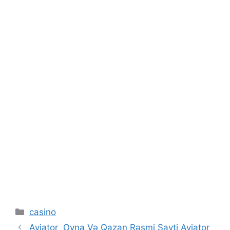
Categories
casino
Aviator ️ Oyna Və Qazan Rəsmi Sayti Aviator